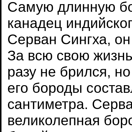
Самую длинную бо
канадец индийско
Серван Сингха, он
За всю свою жизн
разу не брился, н
его бороды состав
сантиметра. Серван
великолепная боро