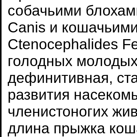
собачьими блохами
Canis и кошачьим
Ctenocephalides F
голодных молодых 
дефинитивная, ст
развития насекомы
членистоногих жи
длина прыжка кош