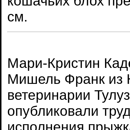
кошачьих блох пре
см.
Мари-Кристин Кад
Мишель Франк из
ветеринарии Тулуз
опубликовали тру
исполнения прыжк