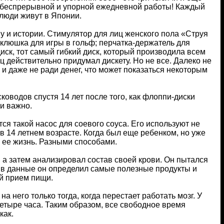
ет беспрерывной и упорной ежедневной работы! Каждый
е люди живут в Японии.
му и истории. Стимулятор для лиц женского пола «Струя
 клюшка для игры в гольф; перчатка-держатель для
ск, тот самый гибкий диск, который производила всем
ц действительно придумал дискету. Но не все. Далеко не
 и даже не ради денег, что может показаться некоторым
оводов спустя 14 лет после того, как флоппи-диски
и важно.
ся такой насос для соевого соуса. Его используют не
 в 14 летнем возрасте. Когда был еще ребенком, но уже
ь ее жизнь. Разными способами.
а затем анализировал состав своей крови. Он пытался
чив данные он определил самые полезные продукты и
й прием пищи.
на него только тогда, когда перестает работать мозг. У
четыре часа. Таким образом, все свободное время
как.