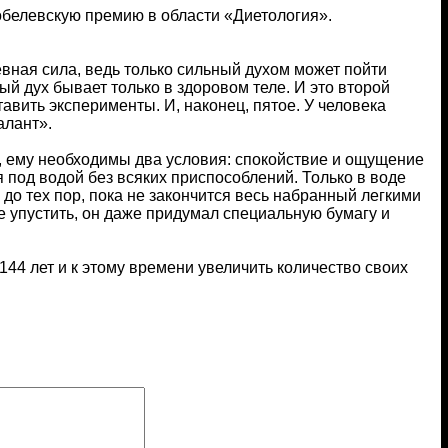
обелевскую премию в области «Диетология».
евная сила, ведь только сильный духом может пойти
ый дух бывает только в здоровом теле. И это второй
авить эксперименты. И, наконец, пятое. У человека
алант».
я, ему необходимы два условия: спокойствие и ощущение
 под водой без всяких приспособлений. Только в воде
до тех пор, пока не закончится весь набранный легкими
е упустить, он даже придумал специальную бумагу и
144 лет и к этому времени увеличить количество своих