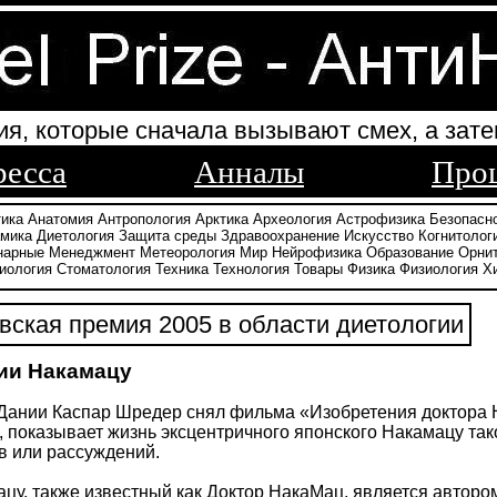
ия, которые сначала вызывают смех, а зате
ресса
Анналы
Про
тика
Анатомия
Антропология
Арктика
Археология
Астрофизика
Безопасн
амика
Диетология
Защита среды
Здравоохранение
Искусство
Когнитолог
нарные
Менеджмент
Метеорология
Мир
Нейрофизика
Образование
Орни
иология
Стоматология
Техника
Технология
Товары
Физика
Физиология
Х
ская премия 2005 в области диетологии
ии Накамацу
Дании Каспар Шредер снял фильма «Изобретения доктора 
, показывает жизнь эксцентричного японского Накамацу такой
в или рассуждений.
цу, также известный как Доктор НакаМац, является автором 