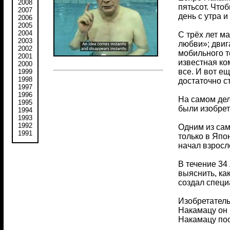
2008
пятьсот. Что
2007
день с утра и
2006
2005
2004
С трёх лет м
2003
любви»; двиг
2002
мобильного т
2001
известная ко
2000
все. И вот е
1999
1998
достаточно с
1997
1996
На самом дел
1995
были изобрет
1994
1993
1992
Одним из сам
1991
только в Япо
начал взросл
В течение 34
выяснить, ка
создал специ
Изобретатель 
Накамацу он 
Накамацу пос