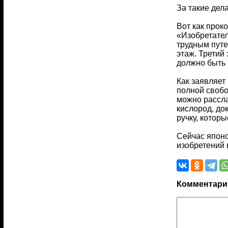
За такие дел
Вот как прок
«Изобретател
трудным путе
этаж. Третий
должно быть 
Как заявляет
полной свобо
можно рассла
кислород, до
ручку, котор
Сейчас японс
изобретений 
Комментари