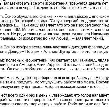
бы запатентовать все эти изобретения, требуется девять л
 до самого вечера. Так девять лет. Вот какие замечательны
ать Ёсиро обучала его физике, химии, английскому, японско
атель работающий на воде "Струя энергии"; модернистская
елефона… Накамацу заявляет, что это он изобрел флоппи-ди
мпания IBM. Многие эксперты сомневаются в том, что японе
ще что. Не ради славы или наград трудится японец Накамацу
транным. «Я изобретаю во имя любви», – заявляет гений.
е Ёсиро изобрёл всего лишь чистящий диск для флоппи-диск
ены Дэвидом Ноблем и Аланом Шугартом. Но это не так уж 
ых полезных изобретений, как считает сам Накамацу, являет
нии, но и в Америке, Азии, Африке. Этот насос гений создал
еть. Он очень любил свою мать и очень хотел хоть облегчит
 лет Накамацу фотографировал всю потребляемую им пищу, 
кие такие продукты могут улучшить работу его мозга. Полу
альную диету для мозга, которая поможет заменить обычны
ест всего один раз в день и утверждает, что голод нападает 
работает почти непрерывно. А на сон японец тратит всего 
вящает своему творчеству и работе. Работает и не ест. Вот 