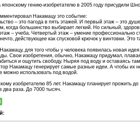
а японскому гению-изобретателю в 2005 году присудили Шн
омментировал Накамацу это событие:
ьство – это пагода в пять этажей. И первый этаж – это душ
м, когда большинство выбирает легкий. Но сильный, здоров
 этаж – учеба. Четвертый этаж – умение профессионально ст
нечто, действующее как спусковой крючок у винтовки. Это т
 Накамацу, для того чтобы у человека появилась новая иде
ды. Свои изобретения, обычно, Накамацу придумал, плавая
биться и ощутить свободу. Ныряя под воду и оставаясь там 
ктор Накамацу генерирует самые разные идеи. А чтобы их н
ые можно использовать под водой.
кому изобретателю 85 лет. Накамацу планирует прожить до 
в два раза. До 7000 тысяч.
й: