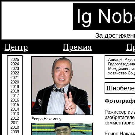
За достижен
Центр
Премия
П
2025
Авиация
Акус
2024
Гидрогазодин
2023
Междисципли
2022
хозяйство
Соц
2021
2020
2019
Шнобелев
2018
2017
Фотограф
2016
2015
2014
Режиссер из 
2013
изобретателе
2012
Ёсиро Накамацу
комментарие
2011
2010
2009
Ёсиро Накама