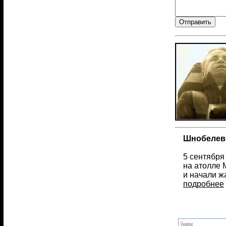
Шнобелевс
5 сентября
на атолле 
и начали ж
подробнее