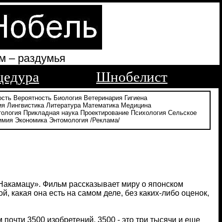
м – раздумья
цедура
Шнобелист
ость
Вероятность
Биология
Ветеринария
Гигиена
ия
Лингвистика
Литература
Математика
Медицина
тология
Прикладная наука
Проектирование
Психология
Сельское
имия
Экономика
Энтомология
/Реклама/
Накамацу». Фильм рассказывает миру о японском
, какая она есть на самом деле, без каких-либо оценок,
почти 3500 изобретений. 3500 - это три тысячи и еще