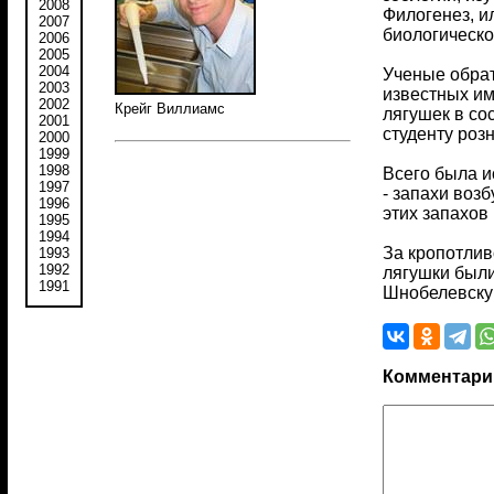
2008
Филогенез, и
2007
биологическо
2006
2005
2004
Ученые обра
2003
известных им
2002
Крейг Виллиамс
лягушек в сос
2001
студенту розн
2000
1999
1998
Всего была и
1997
- запахи воз
1996
этих запахов
1995
1994
За кропотлив
1993
1992
лягушки были
1991
Шнобелевскую
Комментари