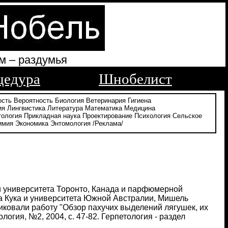
м – раздумья
цедура
Шнобелист
ость
Вероятность
Биология
Ветеринария
Гигиена
ия
Лингвистика
Литература
Математика
Медицина
тология
Прикладная наука
Проектирование
Психология
Сельское
имия
Экономика
Энтомология
/Реклама/
и университета Торонто, Канада и парфюмерной
та Кука и университета Южной Австралии, Мишель
ковали работу "Обзор пахучих выделений лягушек, их
гия, №2, 2004, с. 47-82. Герпетология - раздел