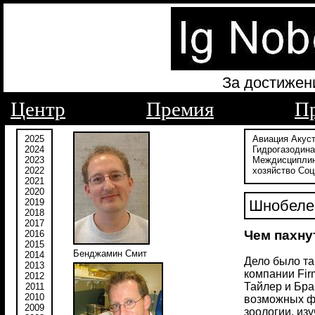
За достижен
Центр
Премия
П
2025
Авиация
Акус
2024
Гидрогазодин
2023
Междисципли
2022
хозяйство
Соц
2021
2020
2019
Шнобелев
2018
2017
Чем пахну
2016
2015
Бенджамин Смит
2014
Дело было та
2013
компании Fir
2012
Тайлер и Бра
2011
2010
возможных фу
2009
зоологии, и