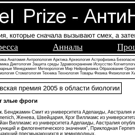
ия, которые сначала вызывают смех, а зате
ресса
Анналы
Про
тика
Анатомия
Антропология
Арктика
Археология
Астрофизика
Безопасн
амика
Диетология
Защита среды
Здравоохранение
Искусство
Когнитолог
нарные
Менеджмент
Метеорология
Мир
Нейрофизика
Образование
Орни
иология
Стоматология
Техника
Технология
Товары
Физика
Физиология
Х
ская премия 2005 в области биологии
т злые фроги
к. Бенджамин Смит из университета Аделаиды, Австралия 
menich, Женева, Швейцария, Крэг Виллиамс из университе
йан Виллиамс из университета Аделаиды, Австралия опубли
нкций и филогенетического значения", Приклодная Герпетоло
зучающий пресмыкающихся и земноводных.