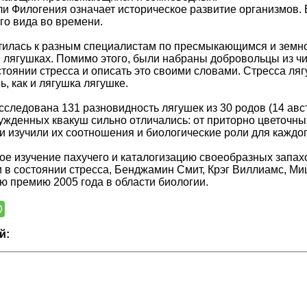
ли Филогения означает историческое развитие организмов.
го вида во времени.
тилась к разным специалистам по пресмыкающимся и земн
 лягушках. Помимо этого, были набраны добровольцы из чи
тоянии стресса и описать это своими словами. Стресса лягу
ь, как и лягушка лягушке.
сследована 131 разновидность лягушек из 30 родов (14 авс
бужденных квакуш сильно отличались: от приторно цветочны
 и изучили их соотношения и биологические роли для каждог
ое изучение пахучего и каталогизацию своеобразных запах
 в состоянии стресса, Бенджамин Смит, Крэг Виллиамс, М
 премию 2005 года в области биологии.
й: