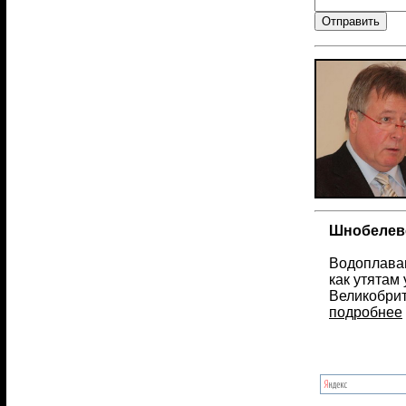
Шнобелевс
Водоплаваю
как утятам
Великобрит
подробнее