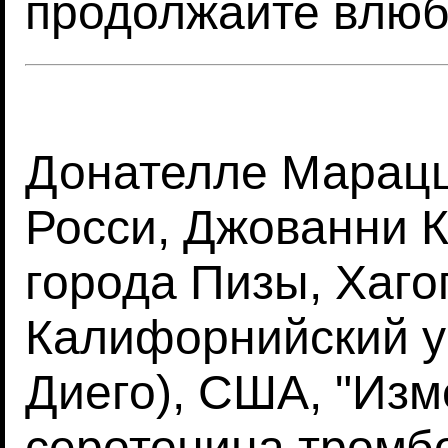
продолжайте влюб
Донателле Марацц
Росси, Джованни 
города Пизы, Хаго
Калифорнийский у
Диего), США, "Из
серотонина тромб