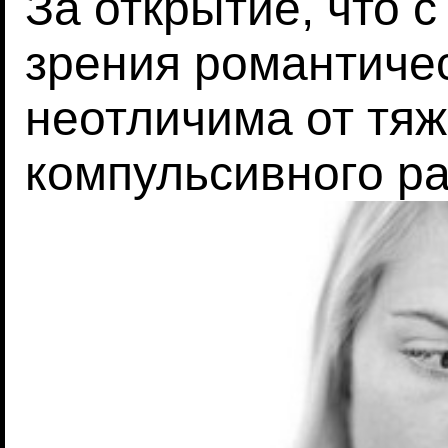
За открытие, что 
зрения романтиче
неотличима от тяж
компульсивного р