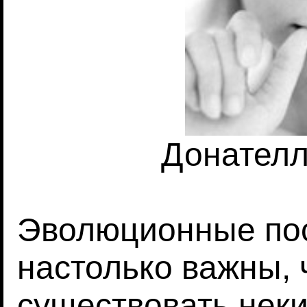
Донател
Эволюционные по
настолько важны, 
существовать нек