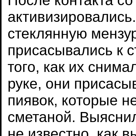
После контакта со
активизировались
стеклянную мензур
присасывались к с
того, как их снима
руке, они присасы
пиявок, которые н
сметаной. Выясни
не известно, как в