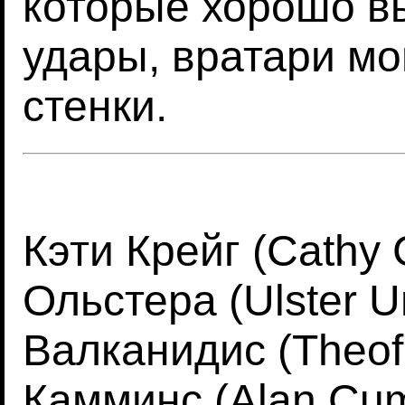
которые хорошо в
удары, вратари мог
стенки.
Кэти Крейг (Cathy 
Ольстера (Ulster U
Валканидис (Theofi
Камминс (Alan Cum