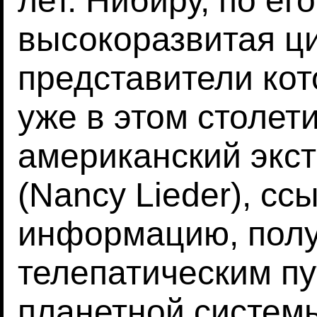
лет. Нибиру, по ег
высокоразвитая ц
представители ко
уже в этом столет
американский экс
(Nancy Lieder), сс
информацию, пол
телепатическим пу
планетной системы