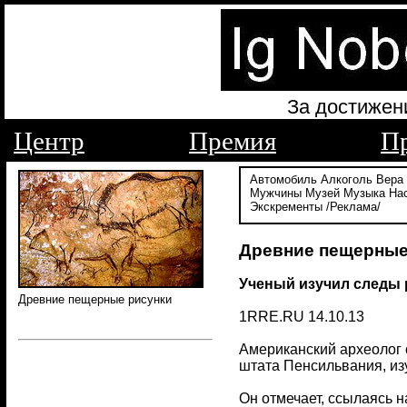
За достижен
Центр
Премия
П
Автомобиль
Алкоголь
Вера
Мужчины
Музей
Музыка
На
Экскременты
/Реклама/
Древние пещерные 
Ученый изучил следы 
Древние пещерные рисунки
1RRE.RU 14.10.13
Американский археолог 
штата Пенсильвания, изу
Он отмечает, ссылаясь н