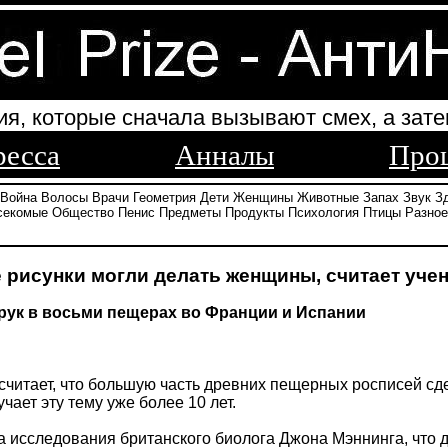
ия, которые сначала вызывают смех, а зате
ресса
Анналы
Про
Война
Волосы
Врачи
Геометрия
Дети
Женщины
Животные
Запах
Звук
З
секомые
Общество
Пенис
Предметы
Продукты
Психология
Птицы
Разное
рисунки могли делать женщины, считает уче
рук в восьми пещерах во Франции и Испании
считает, что большую часть древних пещерных росписей сд
чает эту тему уже более 10 лет.
а исследования британского биолога Джона Мэннинга, что 