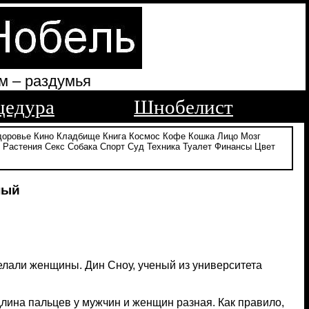
м – раздумья
цедура
Шнобелист
доровье
Кино
Кладбище
Книга
Космос
Кофе
Кошка
Лицо
Мозг
Растения
Секс
Собака
Спорт
Суд
Техника
Туалет
Финансы
Цвет
ный
елали женщины. Дин Сноу, ученый из университета
длина пальцев у мужчин и женщин разная. Как правило,