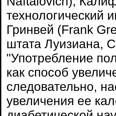
Naftalovich), Кал
технологический и
Гринвей (Frank Gr
штата Луизиана, 
"Употребление по
как способ увелич
следовательно, н
увеличения ее кал
диабетической наук