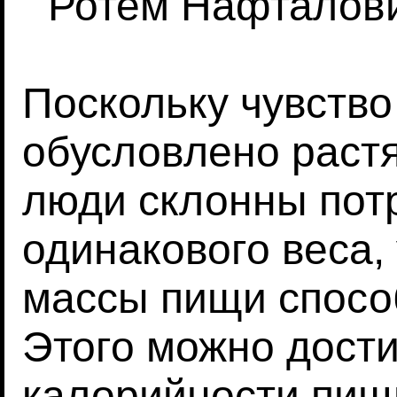
Ротем Нафталович
Поскольку чувство
обусловлено раст
люди склонны пот
одинакового веса,
массы пищи спосо
Этого можно дости
калорийности пищ