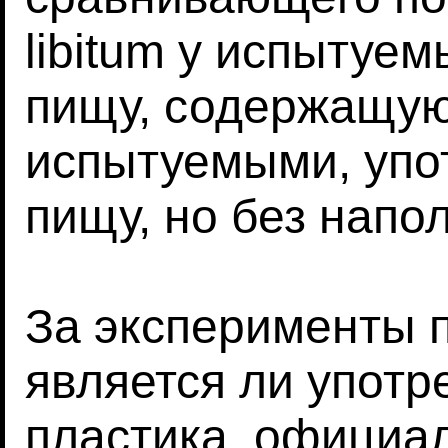
libitum у испытуе
пищу, содержащую
испытуемыми, упо
пищу, но без напо
За эксперименты п
является ли употр
пластика, официа