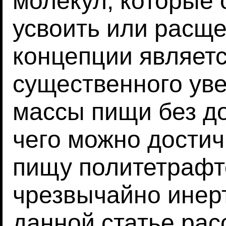
молекул, которые 
усвоить или расще
концепции являет
существенного ув
массы пищи без д
чего можно достич
пищу политетрафт
чрезвычайно инерт
данной статье рас