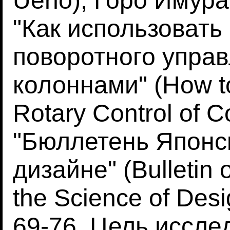
Ueno), Горо Имура 
"Как использовать
поворотного управ
колоннами" (How to
Rotary Control of 
"Бюллетень Японск
дизайне" (Bulletin 
the Science of Desi
69-76. Цель иссле