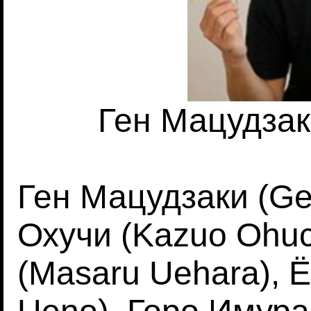
Ген Мацудзак
Ген Мацудзаки (Ge
Охучи (Kazuo Ohuc
(Masaru Uehara), Ё