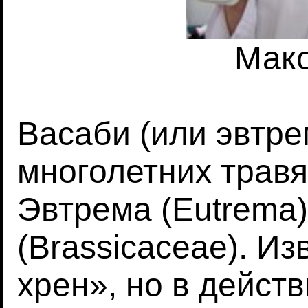
Мак
Васаби (или эвтре
многолетних трав
Эвтрема (Eutrema
(Brassicaceae). Из
хрен», но в дейст