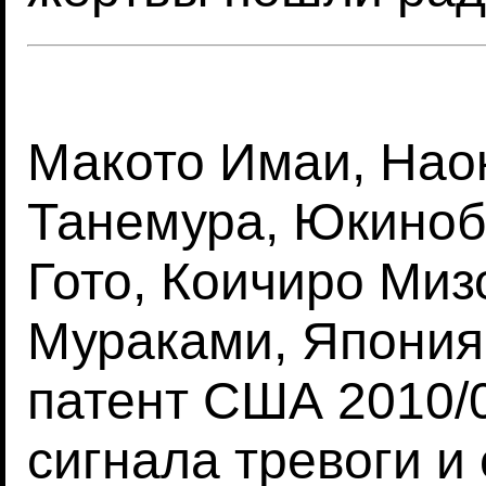
Макото Имаи, Нао
Танемура, Юкиноб
Гото, Коичиро Миз
Мураками, Япония,
патент США 2010/0
сигнала тревоги и