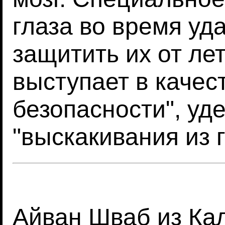
глаза во время уд
защитить их от ле
выступает в качес
безопасности", уд
"выскакивания из 
Айван Шваб из Ка