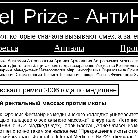
ия, которые сначала вызывают смех, а зате
ресса
Анналы
Про
тика
Анатомия
Антропология
Арктика
Археология
Астрофизика
Безопасн
амика
Диетология
Защита среды
Здравоохранение
Искусство
Когнитолог
нарные
Менеджмент
Метеорология
Мир
Нейрофизика
Образование
Орни
иология
Стоматология
Техника
Технология
Товары
Физика
Физиология
Х
ская премия 2006 года по медицине
 ректальный массаж против икоты
к. Фрэнсис Фесмайр из медицинского колледжа университе
щью пальцевого ректального массажа", в журнале "Летопись
 1988, с. 872. Маджед Одех, Гарри Бассан, Арие Оливен из
отчет с точно таким же названием "Прекращение икоты с п
кий журнал", Journal of Internal Medicine, № 227, февраль 19