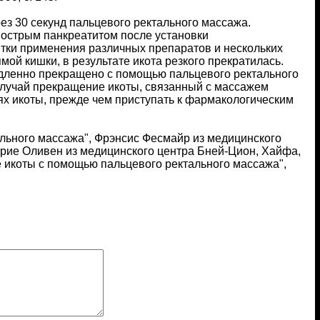
ез 30 секунд пальцевого ректального массажа.
 острым панкреатитом после установки
пытки применения различных препаратов и нескольких
й кишки, в результате икота резкого прекратилась.
медленно прекращено с помощью пальцевого ректального
случай прекращение икоты, связанный с массажем
ях икоты, прежде чем приступать к фармакологическим
льного массажа", Фрэнсис Фесмайр из медицинского
Арие Оливен из медицинского центра Бней-Цион, Хайфа,
е икоты с помощью пальцевого ректального массажа",