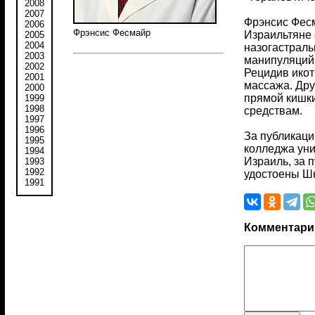
2008
2007
Фрэнсис Фесм
2006
Фрэнсис Фесмайр
Израильтяне 
2005
2004
назогастраль
2003
манипуляций 
2002
Рецидив икот
2001
массажа. Дру
2000
прямой кишки
1999
1998
средствам.
1997
1996
За публикаци
1995
колледжа уни
1994
Израиль, за 
1993
1992
удостоены Шн
1991
Комментари