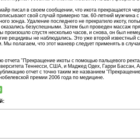
айр писал в своем сообщении, что икота прекращается чер
описывают свой случай примерно так. 60-летний мужчина с
ного зонда. Удаление последнего не прекратило икоту, по
оказались безуспешными. Затем был проведен массаж прямо
ы произошло спустя несколько часов, и снова, он был не
гие рецидивы не наблюдались. Это уже второй известный 
. Мы полагаем, что этот маневр следует применять в случа
ю отчета "Прекращение икоты с помощью пальцевого ректа
верситета Теннесси, США, и Маджед Одех, Гарри Бассан, 
публикацию отчет с точно таким же названием "Прекращени
обелевской премии 2006 года по медицине.
й: