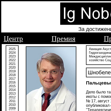
За достижен
Центр
Премия
П
2025
Авиация
Акус
2024
Гидрогазодин
2023
Междисципли
2022
хозяйство
Соц
2021
2020
2019
Шнобелев
2018
2017
Пальцевый
2016
2015
2014
Дело было та
2013
икоты с помо
2012
№ 17, август
2011
2010
опубликовал 
2009
"Терапевтичес