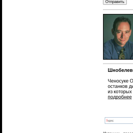
Шнобелевс
Ченосуке О
останков д
из которых
подробнее