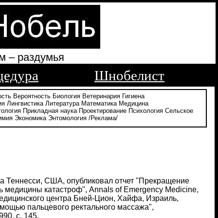
м – раздумья
цедура
Шнобелист
ость
Вероятность
Биология
Ветеринария
Гигиена
ия
Лингвистика
Литература
Математика
Медицина
тология
Прикладная наука
Проектирование
Психология
Сельское
имия
Экономика
Энтомология
/Реклама/
та Теннесси, США, опубликовал отчет "Прекращение
 медицины катастроф", Annals of Emergency Medicine,
 медицинского центра Бней-Цион, Хайфа, Израиль,
омощью пальцевого ректального массажа",
90, с. 145.