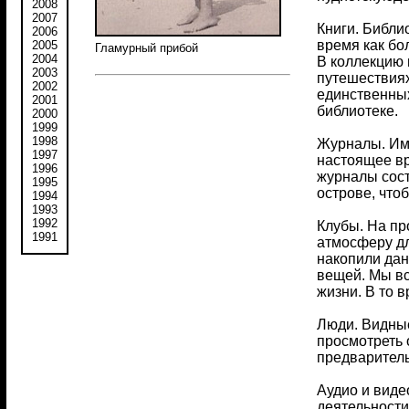
2008
2007
Книги. Библи
2006
время как бо
2005
Гламурный прибой
2004
В коллекцию 
2003
путешествиях
2002
единственных
2001
библиотеке.
2000
1999
1998
Журналы. Име
1997
настоящее в
1996
журналы сост
1995
острове, что
1994
1993
1992
Клубы. На пр
1991
атмосферу дл
накопили да
вещей. Мы вс
жизни. В то 
Люди. Видные
просмотреть 
предваритель
Аудио и виде
деятельности