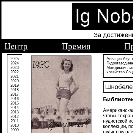
За достижен
Центр
Премия
П
2025
Авиация
Акус
2024
Гидрогазодин
2023
Междисципли
2022
хозяйство
Соц
2021
2020
2019
Шнобелев
2018
2017
Библиотек
2016
2015
2014
Американская
2013
чтобы сохран
2012
нудистской и
2011
2010
коллекции, п
2009
нудистскуюде