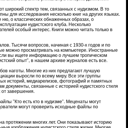
ют широкий спектр тем, связанных с нудизмом. В то
пны для исследования несколько книг на других языках.
 ню, о классических обнаженных образах, о
ксплуатации нудистского клуба. Несколько
телей особый интерес. Книги можно читать только в
ов. Тысячи вопросов, начиная с 1930-х годов и по
ые можно просматривать на компьютере. Иностранные
Если вы ищете информацию о лучшем тропическом
истский опыт", в нашем архиве журналов есть все.
убов наготы. Многие из них предлагают лучшую
циации выросли по всему миру. Все эти группы
ых историй, медиарелизов, фотографий и памятных
ам документы, связанные с историей нудистского стиля
 от завершения.
йлы "Кто есть кто в нудизме". Меценаты могут
едователи могут проверить исходные файлы по
 на протяжении многих лет. Они показывают историю
льные изображения нудистского стиля жизни. Многие