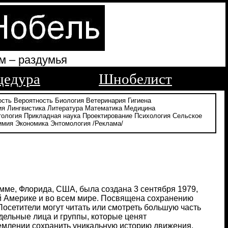
м – раздумья
цедура
Шнобелист
ость
Вероятность
Биология
Ветеринария
Гигиена
ия
Лингвистика
Литература
Математика
Медицина
тология
Прикладная наука
Проектирование
Психология
Сельское
имия
Экономика
Энтомология
/Реклама/
мме, Флорида, США, была создана 3 сентября 1979,
й Америке и во всем мире. Посвящена сохранению
осетители могут читать или смотреть большую часть
тдельные лица и группы, которые ценят
ремлении сохранить уникальную историю движения.