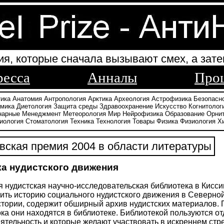
ия, которые сначала вызывают смех, а зате
ресса
Анналы
Про
тика
Анатомия
Антропология
Арктика
Археология
Астрофизика
Безопасн
амика
Диетология
Защита среды
Здравоохранение
Искусство
Когнитолог
нарные
Менеджмент
Метеорология
Мир
Нейрофизика
Образование
Орни
иология
Стоматология
Техника
Технология
Товары
Физика
Физиология
Х
ская премия 2004 в области литературы
а нудистского движения
 нудистская научно-исследовательская библиотека в Кисси
ить историю социального нудистского движения в Северно
стории, содержит обширный архив нудистских материалов. П
ока они находятся в библиотеке. Библиотекой пользуются о
ятельность и которые желают участвовать в искреннем ст