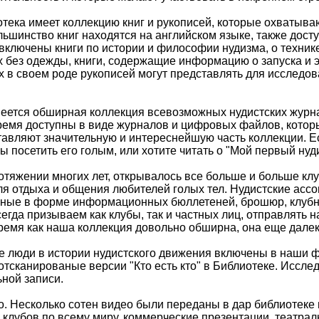
отека имеет коллекцию книг и рукописей, которые охватыва
льшинство книг находятся на английском языке, также досту
включены книги по истории и философии нудизма, о технике
 без одежды, книги, содержащие информацию о запуска и э
 в своем роде рукописей могут представлять для исследова
ется обширная коллекция всевозможных нудистских журнал
ремя доступны в виде журналов и цифровых файлов, котор
авляют значительную и интереснейшую часть коллекции. 
бы посетить его голым, или хотите читать о "Мой первый нуд
отяжении многих лет, открывалось все больше и больше кл
я отдыха и общения любителей голых тел. Нудистские ассо
нные в форме информационных бюллетеней, брошюр, клубн
егда призываем как клубы, так и частных лиц, отправлять н
время как наша коллекция довольно обширна, она еще далек
 люди в истории нудистского движения включены в наши фа
отсканированые версии "Кто есть кто" в Библиотеке. Иссл
ной записи.
о. Несколько сотен видео были переданы в дар библиотеке
 клубов по всему миру, коммерческие презентации, театра