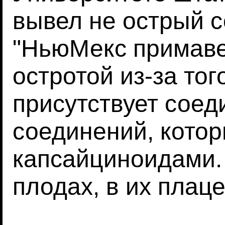
вывел не острый с
"НьюМекс примаве
остротой из-за того
присутствует соед
соединений, кото
капсайциноидами.
плодах, в их плаце