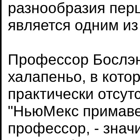
разнообразия пер
является одним из
Профессор Бослэн
халапеньо, в кото
практически отсутс
"НьюМекс примавер
профессор, - знач