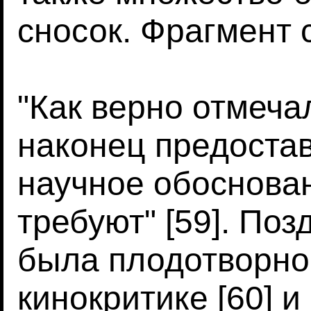
сносок. Фрагмент 
"Как верно отмеча
наконец предоста
научное обоснован
требуют" [59]. Позд
была плодотворно
кинокритике [60] и