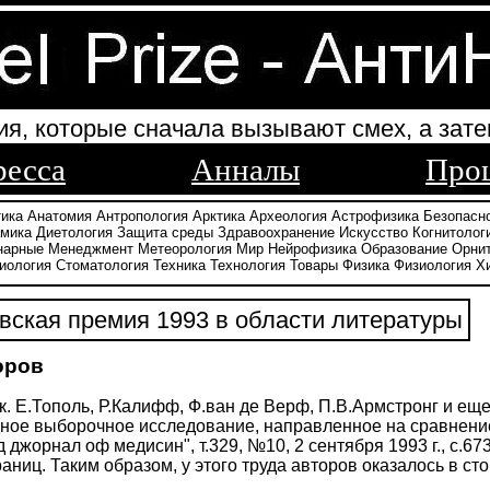
ия, которые сначала вызывают смех, а зате
ресса
Анналы
Про
тика
Анатомия
Антропология
Арктика
Археология
Астрофизика
Безопасн
амика
Диетология
Защита среды
Здравоохранение
Искусство
Когнитолог
нарные
Менеджмент
Метеорология
Мир
Нейрофизика
Образование
Орни
иология
Стоматология
Техника
Технология
Товары
Физика
Физиология
Х
ская премия 1993 в области литературы
оров
к. Е.Тополь, Р.Калифф, Ф.ван де Верф, П.В.Армстронг и ещ
ое выборочное исследование, направленное на сравнение
 джорнал оф медисин", т.329, №10, 2 сентября 1993 г., с.6
аниц. Таким образом, у этого труда авторов оказалось в сто