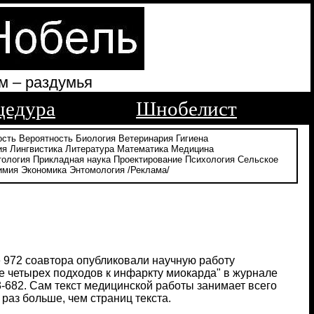
м – раздумья
цедура
Шнобелист
ость
Вероятность
Биология
Ветеринария
Гигиена
ия
Лингвистика
Литература
Математика
Медицина
тология
Прикладная наука
Проектирование
Психология
Сельское
имия
Экономика
Энтомология
/Реклама/
е 972 соавтора опубликовали научную работу
 четырех подходов к инфаркту миокарда" в журнале
73-682. Сам текст медицинской работы занимает всего
 раз больше, чем страниц текста.