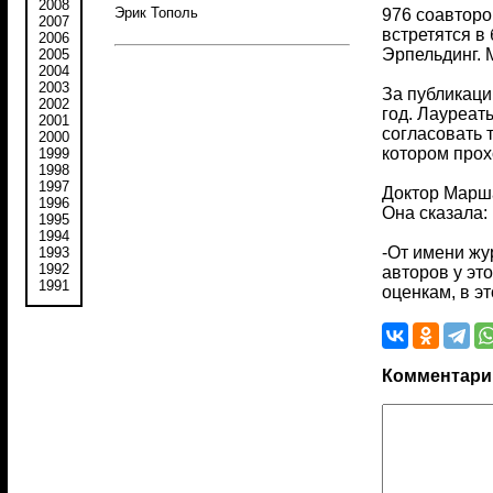
2008
Эрик Тополь
976 соавторо
2007
встретятся в
2006
Эрпельдинг. 
2005
2004
2003
За публикаци
2002
год. Лауреат
2001
согласовать 
2000
котором про
1999
1998
1997
Доктор Марша
1996
Она сказала:
1995
1994
-От имени жу
1993
1992
авторов у это
1991
оценкам, в э
Комментари