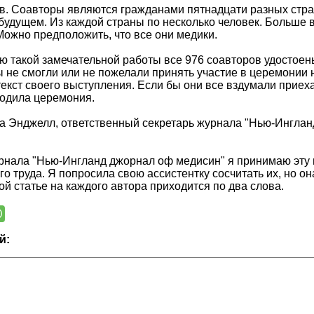
в. Соавторы являются гражданами пятнадцати разных стран
 будущем. Из каждой страны по несколько человек. Больше 
Можно предположить, что все они медики.
ю такой замечательной работы все 976 соавторов удостое
ы не смогли или не пожелали принять участие в церемонии 
текст своего выступления. Если бы они все вздумали приеха
ходила церемония.
 Энджелл, ответственный секретарь журнала "Нью-Ингланд
рнала "Нью-Ингланд джорнал оф медисин" я принимаю эту н
го труда. Я попросила свою ассистентку сосчитать их, но о
той статье на каждого автора приходится по два слова.
й: