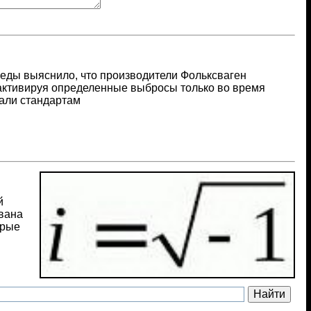
еды выяснило, что производители Фольксваген
активируя определенные выбросы только во время
вали стандартам
й
ована
орые