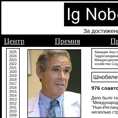
За достижен
Центр
Премия
П
2025
Авиация
Акус
2024
Гидрогазодин
2023
Междисципли
2022
хозяйство
Соц
2021
2020
2019
Шнобелев
2018
2017
976 соавт
2016
2015
2014
Дело было та
2013
"Международн
2012
"Нью-Ингланд
2011
2010
несколько стр
2009