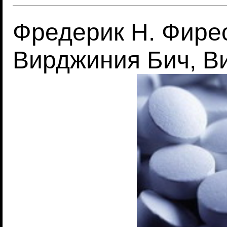
Фредерик Н. Фирес
Вирджиния Бич, В