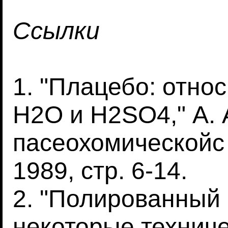
Ссылки
1. "Плацебо: отно
H2O и H2SO4," А.
пасеохомическойc 
1989, стр. 6-14.
2. "Полированный 
некоторые техниче