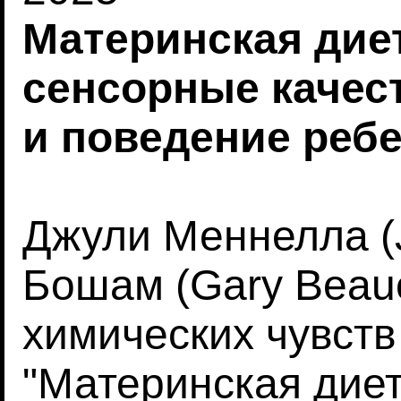
Материнская дие
сенсорные качест
и поведение реб
Джули Меннелла (J
Бошам (Gary Beau
химических чувст
"Материнская дие