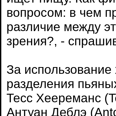
вопросом: в чем 
различие между э
зрения?, - спраши
За использование
разделения пьяны
Тесс Хеереманс (T
Антуан Деблэ (Anto