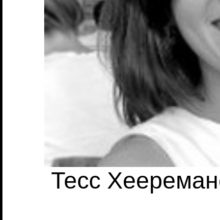
Тесс Хеереман