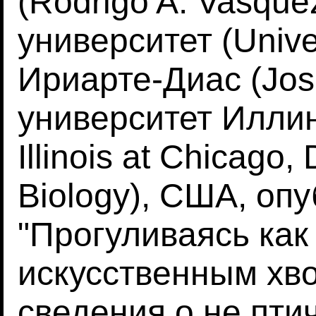
(Rodrigo A. Vasque
университет (Univer
Ириарте-Диас (Jose 
университет Иллино
Illinois at Chicago,
Biology), США, оп
"Прогуливаясь как
искусственным хв
сведения о не пти