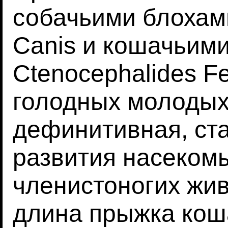
собачьими блохами
Canis и кошачьим
Ctenocephalides F
голодных молодых 
дефинитивная, ст
развития насекомы
членистоногих жи
длина прыжка кош