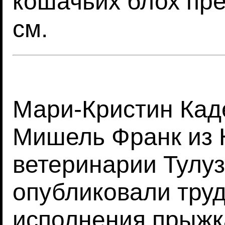
кошачьих блох пре
см.
Мари-Кристин Кад
Мишель Франк из
ветеринарии Тулуз
опубликовали тру
исполнения прыжк