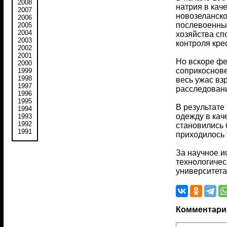
2008
натрия в кач
2007
новозеланско
2006
послевоенный
2005
2004
хозяйства сп
2003
контроля кре
2002
2001
Но вскоре фе
2000
соприкоснове
1999
1998
весь ужас вз
1997
расследован
1996
1995
В результате
1994
одежду в кач
1993
1992
становились 
1991
приходилось 
За научное и
технологичес
университета
Комментари