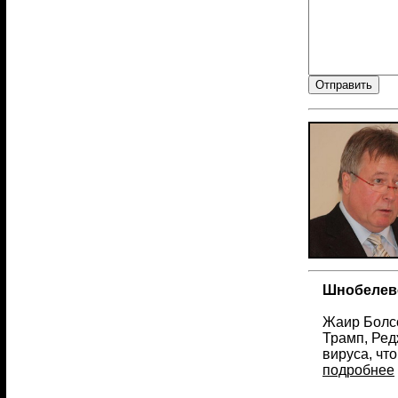
Шнобелевс
Жаир Болсо
Трамп, Ред
вируса, чт
подробнее