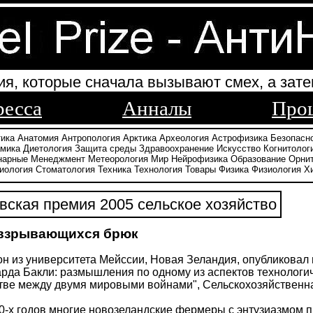
ия, которые сначала вызывают смех, а зате
ресса
Анналы
Про
тика
Анатомия
Антропология
Арктика
Археология
Астрофизика
Безопасн
амика
Диетология
Защита среды
Здравоохранение
Искусство
Когнитолог
нарные
Менеджмент
Метеорология
Мир
Нейрофизика
Образование
Орни
иология
Стоматология
Техника
Технология
Товары
Физика
Физиология
Х
ская премия 2005 сельское хозяйство
 взрывающихся брюк
н из университета Мейссии, Новая Зеландия, опубликовал
рда Бакли: размышления по одному из аспектов технологи
ве между двумя мировыми войнами", Сельскохозяйственная 
0-х годов многие новозеландские фермеры с энтузиазмом 