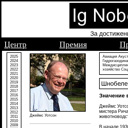
За достижен
Центр
Премия
П
2025
Авиация
Акус
2024
Гидрогазодин
2023
Междисципли
2022
хозяйство
Соц
2021
2020
2019
Шнобелев
2018
2017
Значение
2016
2015
2014
Джеймс Уотсо
2013
мистера Рича
2012
Джеймс Уотсон
животноводст
2011
2010
2009
В начале 193