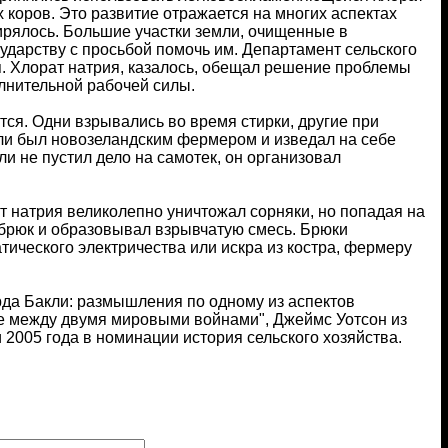
 коров. Это развитие отражается на многих аспектах
ирялось. Большие участки земли, очищенные в
дарству с просьбой помочь им. Департамент сельского
. Хлорат натрия, казалось, обещал решение проблемы
лнительной рабочей силы.
ся. Одни взрывались во время стирки, другие при
кли был новозеландским фермером и изведал на себе
и не пустил дело на самотек, он организовал
 натрия великолепно уничтожал сорняки, но попадая на
 брюк и образовывал взрывчатую смесь. Брюки
тического электричества или искра из костра, фермеру
да Бакли: размышления по одному из аспектов
е между двумя мировыми войнами", Джеймс Уотсон из
2005 года в номинации история сельского хозяйства.