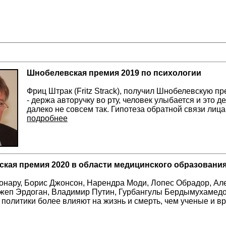
Шнобелевская премия 2019 по психологии
Фриц Штрак (Fritz Strack), получил Шнобелевскую пр
- держа авторучку во рту, человек улыбается и это д
далеко не совсем так. Гипотеза обратной связи лица
подробнее
кая премия 2020 в области медицинского образовани
нару, Борис Джонсон, Нарендра Моди, Лопес Обрадор, Ал
жеп Эрдоган, Владимир Путин, Гурбангулы Бердымухамедо
о политики более влияют на жизнь и смерть, чем ученые и в