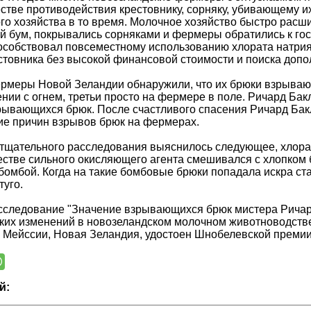
естве противодействия крестовнику, сорняку, убивающему их
го хозяйства в то время. Молочное хозяйство быстро расш
 бум, покрывались сорняками и фермеры обратились к госу
особствовал повсеместному использованию хлората натрия
стовника без высокой финансовой стоимости и поиска допо
рмеры Новой Зеландии обнаружили, что их брюки взрывают
нии с огнем, третьи просто на фермере в поле. Ричард Ба
рывающихся брюк. После счастливого спасения Ричард Бакл
ие причин взрывов брюк на фермерах.
 тщательного расследования выяснилось следующее, хлорат
естве сильного окисляющего агента смешивался с хлопком
бомбой. Когда на такие бомбовые брюки попадала искра ста
туго.
сследование "Значение взрывающихся брюк мистера Ричар
ких изменений в новозеландском молочном животноводств
 Мейссии, Новая Зеландия, удостоен Шнобелевской премии 
й: