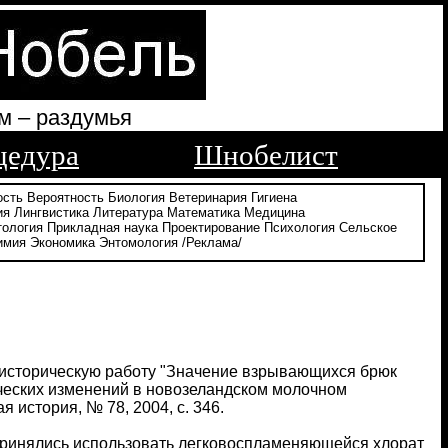
м – раздумья
цедура
Шнобелист
ость
Вероятность
Биология
Ветеринария
Гигиена
ия
Лингвистика
Литература
Математика
Медицина
тология
Прикладная наука
Проектирование
Психология
Сельское
имия
Экономика
Энтомология
/Реклама/
 историческую работу "Значение взрывающихся брюк
ческих изменений в новозеландском молочном
история, № 78, 2004, с. 346.
принялись использовать легковоспламеняющейся хлорат