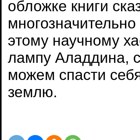
обложке книги ска
многозначительно
этому научному х
лампу Аладдина, 
можем спасти себ
землю.