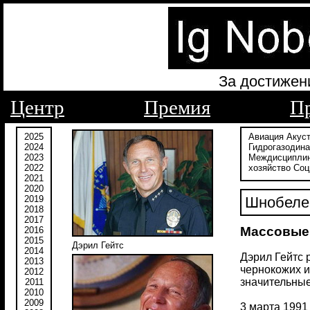
За достижен
Центр
Премия
П
2025
Авиация
Акус
2024
Гидрогазодин
2023
Междисципли
2022
хозяйство
Соц
2021
2020
2019
Шнобеле
2018
2017
Массовые 
2016
2015
Дэрил Гейтс
2014
Дэрил Гейтс 
2013
чернокожих и
2012
значительные
2011
2010
2009
3 марта 1991