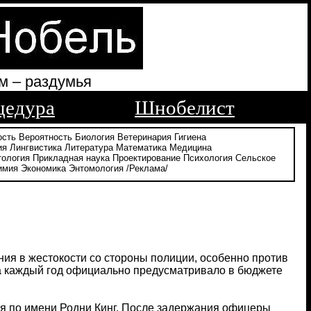
м – раздумья
цедура
Шнобелист
ость
Вероятность
Биология
Ветеринария
Гигиена
ия
Лингвистика
Литература
Математика
Медицина
тология
Прикладная наука
Проектирование
Психология
Сельское
имия
Экономика
Энтомология
/Реклама/
ия в жестокости со стороны полиции, особенно против
а каждый год официально предусматривало в бюджете
ля по имени Родни Кинг. После задержания офицеры