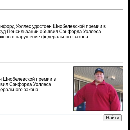
и
энфорд Уоллес удостоен Шнобелевской премии в
у суд Пенсильвании объявил Сэнфорда Уоллеса
ксов в нарушение федерального закона
ен Шнобелевской премии в
ъявил Сэнфорда Уоллеса
ерального закона