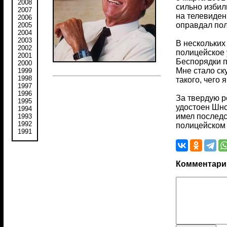
2008
сильно избил
2007
на телевиден
2006
оправдал пол
2005
2004
2003
В нескольких
2002
полицейское 
2001
Беспорядки п
2000
Мне стало ск
1999
1998
такого, чего
1997
1996
За твердую р
1995
удостоен Шно
1994
имел последс
1993
1992
полицейском
1991
Комментари