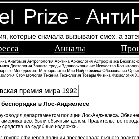
ия, которые сначала вызывают смех, а зате
ресса
Анналы
Про
тика
Анатомия
Антропология
Арктика
Археология
Астрофизика
Безопасн
амика
Диетология
Защита среды
Здравоохранение
Искусство
Когнитолог
нарные
Менеджмент
Метеорология
Мир
Нейрофизика
Образование
Орни
иология
Стоматология
Техника
Технология
Товары
Физика
Физиология
Х
вская премия мира 1992
беспорядки в Лос-Анджелесе
руководил департаментом полиции Лос-Анджелеса. Обвинен
 американцев, были обычным делом. Правительство город
 средства на судебные издержки.
 г. группа офицеров полиции преследовала пьяного водите