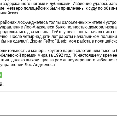
и задержанного ногами и дубинками. Избиение удалось зап
ие. Четверо полицейских были привлечены к суду по обви
ицейских.
 районах Лос-Анджелеса толпы озлобленных жителей устро
управление Лос-Анджелеса было полностью деморализовано
родолжались два месяца. Гейтс ушел с поста начальника поли
учно. После четырнадцати лет работы начальником полиции 
 я бы не сделал". Дэрил Гейтс "Шеф: моя работа в полицейс
ешительность и манеры крутого парня сплотившим тысячи 
белевской премии мира за 1992 год. "К настоящему времени
твия, далеко выходящие за рамки неумеренного избиения о
 управлении Лос-Анджелеса".
й: