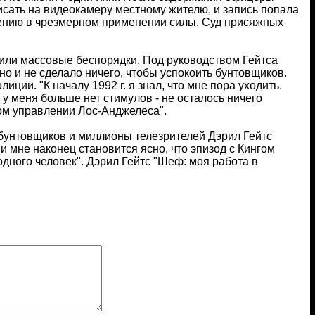
исать на видеокамеру местному жителю, и запись попала
нению в чрезмерном применении силы. Суд присяжных
или массовые беспорядки. Под руководством Гейтса
 и не сделало ничего, чтобы успокоить бунтовщиков.
ции. "К началу 1992 г. я знал, что мне пора уходить.
у меня больше нет стимулов - не осталось ничего
ком управлении Лос-Анджелеса".
бунтовщиков и миллионы телезрителей Дэрил Гейтс
 мне наконец становится ясно, что эпизод с Кингом
дного человек". Дэрил Гейтс "Шеф: моя работа в