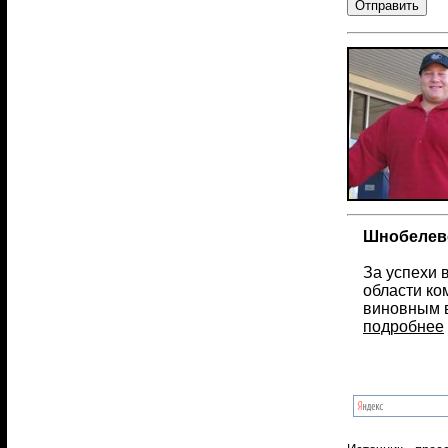
Шнобелевс
За успехи 
области ко
виновным 
подробнее