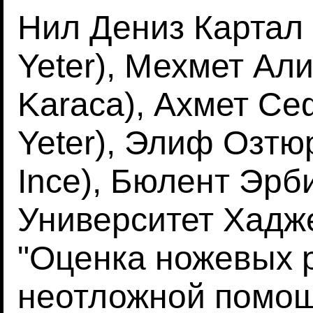
Нил Дениз Картал Й
Yeter), Мехмет Ал
Karaca), Ахмет Се
Yeter), Элиф Озтюр
Ince), Бюлент Эрбил
Университет Хадже
"Оценка ножевых 
неотложной помощ