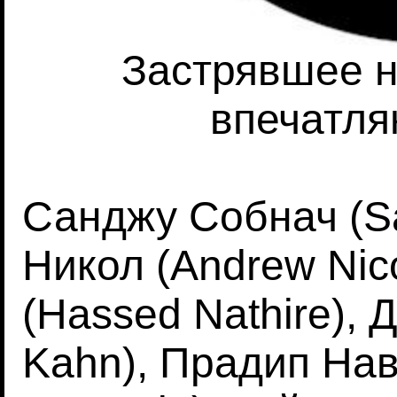
Застрявшее 
впечатл
Санджу Собнач (S
Никол (Andrew Nic
(Hassed Nathire), 
Kahn), Прадип Нав