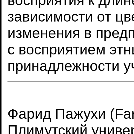
восприятия к длин
зависимости от цв
изменения в пред
с восприятием этн
принадлежности у
Фарид Пажухи (Far
Плимутский универ