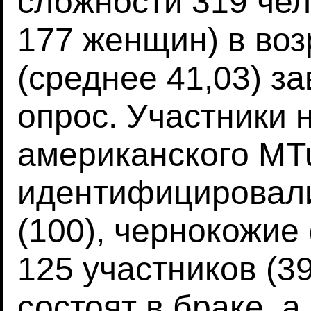
сложности 319 чел
177 женщин) в возр
(среднее 41,03) з
опрос. Участники 
американского MTu
идентифицировали
(100), чернокожие 
125 участников (3
состоят в браке, а