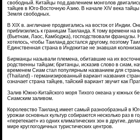
свободный. Китайцы под давлением монголов двигались
тайцев в Юго-Восточную Азию. В начале XIV века тайцы
Земля свободных.
В XIX в. англичане продвигались на восток от Индии. О
приблизились к границам Таиланда. К тому времени на 
(Вьетнам, Лаос, Камбоджа), господствовали французы. 
хотелось, чтобы Таиланд достался другому, поэтому Та
Единственная страна в Индокитае не знавшая колониза
Бирманцы называли племена, обитавшие на их восточн
родственны тайцам; британцы, исказив слово в сиам, на
временем Сиам стал популярным названием для страны
(Thailand) - германизированный вариант названия стран
означает страна тайцев, тайский вариант звучит как Прат
Залив Южно-Китайского моря Тихого океана у южных бе
Сиамским заливом.
Королевство Таиланд имеет самый разнообразный в Юго
урожаи основных культур собираются несколько раз в го
«перетекает» из одних климатических зон в другие, дел
мире круглогодичных туристических центров.