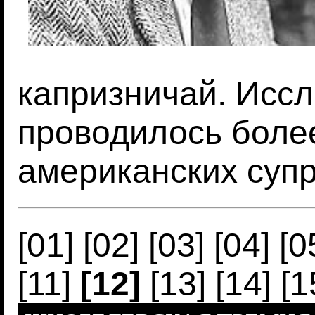
капризничай. Исс
проводилось более
американских суп
[01]
[02]
[03]
[04]
[0
[11]
[12]
[13]
[14]
[1