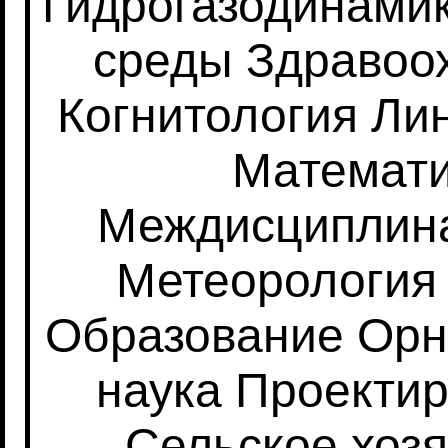
Гидрогазодинами
среды
Здравоо
Когнитология
Лин
Математ
Междисциплин
Метеорология
Образование
Орн
наука
Проекти
Сельское хоз