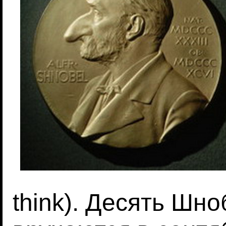
think). Десять Шн