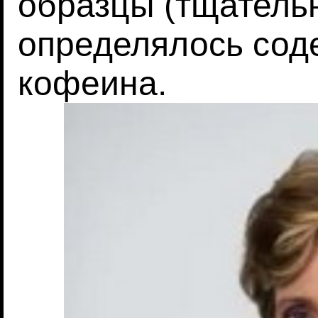
образцы (тщатель
определялось сод
кофеина.