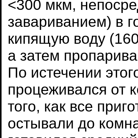
<300 мкм, непоср
завариванием) в г
кипящую воду (16
а затем пропарива
По истечении этог
процеживался от 
того, как все при
остывали до комн