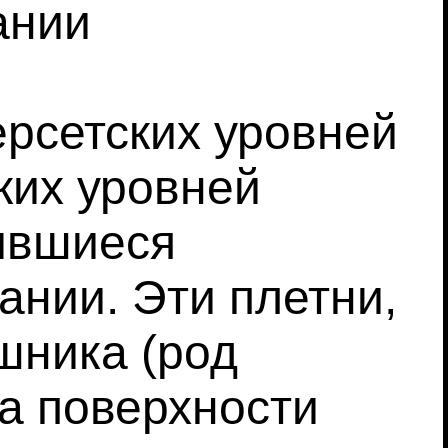
ании
рсетских уровней
ких уровней
ившиеся
ании. Эти плетни,
шника (род
на поверхности