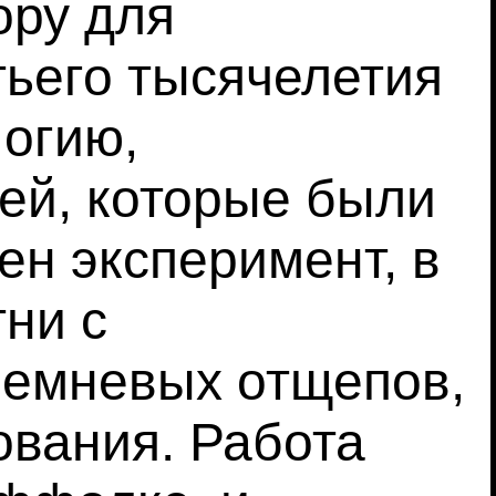
ору для
тьего тысячелетия
логию,
ей, которые были
ден эксперимент, в
ни с
ремневых отщепов,
ования. Работа