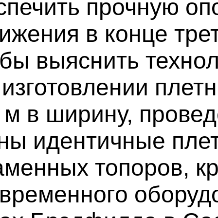
спечить прочную оп
ижения в конце тре
обы выяснить техно
изготовлении плетн
1 м в ширину, прове
ны идентичные плет
аменных топоров, к
овременного оборуд