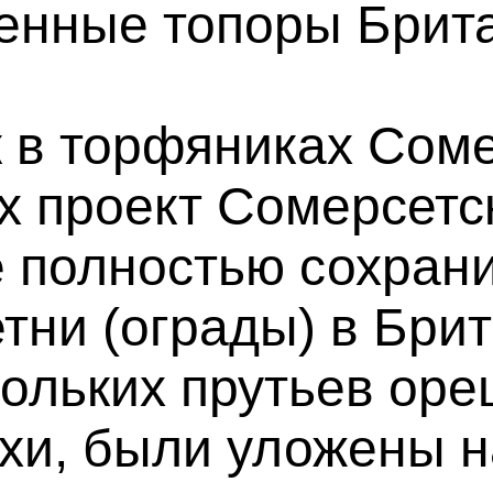
енные топоры Брит
 в торфяниках Соме
ах проект Сомерсетс
 полностью сохран
тни (ограды) в Брит
ольких прутьев оре
ьхи, были уложены 