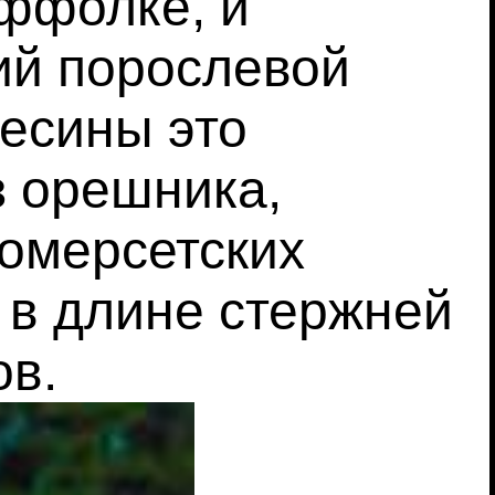
ффолке, и
ий порослевой
весины это
з орешника,
Сомерсетских
 в длине стержней
ов.