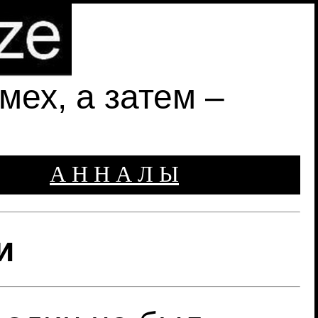
ех, а затем –
А Н Н А Л Ы
и