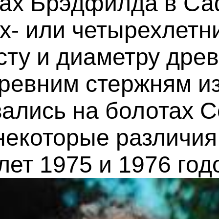
сах Брэдфилда в Са
х- или четырехлетн
сту и диаметру дре
древним стержням и
вались на болотах 
некоторые различия
лет 1975 и 1976 год