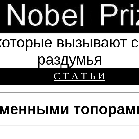
которые вызывают см
раздумья
С Т А Т Ь И
аменными топорам