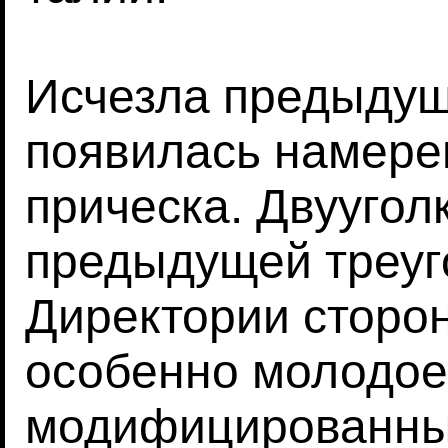
Исчезла предыдущ
появилась намере
прическа. Двуугол
предыдущей треуго
Директории сторо
особенно молодое
модифицированный