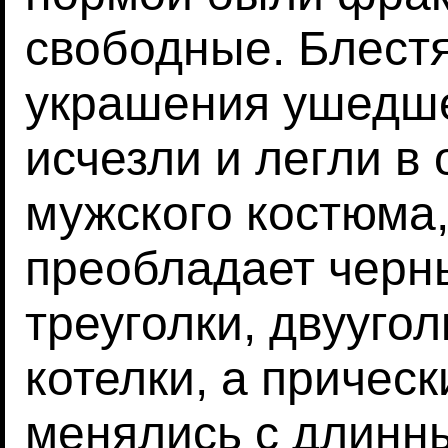
свободные. Блест
украшения ушедше
исчезли и легли в
мужского костюма,
преобладает черн
треуголки, двууго
котелки, а причес
менялись с длинны