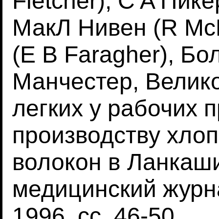
Fletcher), C A Пике
МакЛ Нивен (R McL
(E B Faragher), Б
Манчестер, Велик
легких у рабочих 
производству хлоп
волокон в Ланкаши
медицинский журна
1996, сс. 46-50,