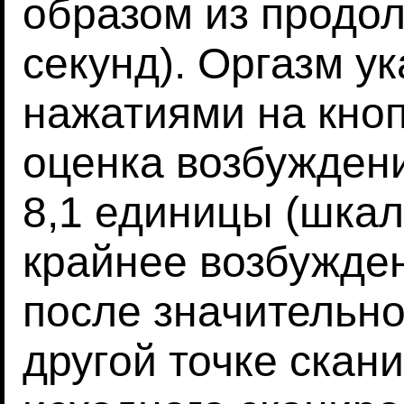
образом из продо
секунд). Оргазм у
нажатиями на кноп
оценка возбужден
8,1 единицы (шкал
крайнее возбужде
после значительн
другой точке скан