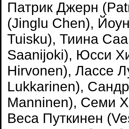
Патрик Джерн (Patr
(Jinglu Chen), Йоу
Tuisku), Тиина Саа
Saanijoki), Юсси Х
Hirvonen), Лассе 
Lukkarinen), Санд
Manninen), Семи Хе
Веса Путкинен (Ve