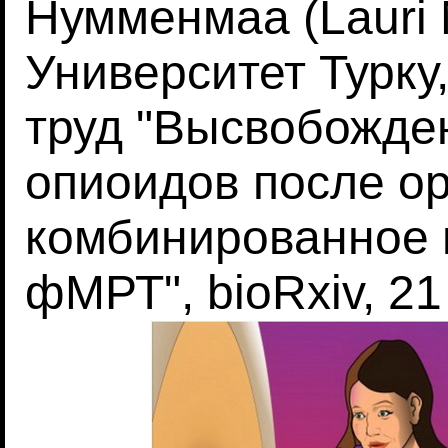
Нумменмаа (Lauri
Университет Турку
труд "Высвобожде
опиоидов после ор
комбинированное 
фМРТ", bioRxiv, 21