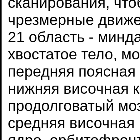
сканирования, что
чрезмерные движ
21 область - минд
хвостатое тело, м
передняя поясная 
нижняя височная к
продолговатый моз
средняя височная