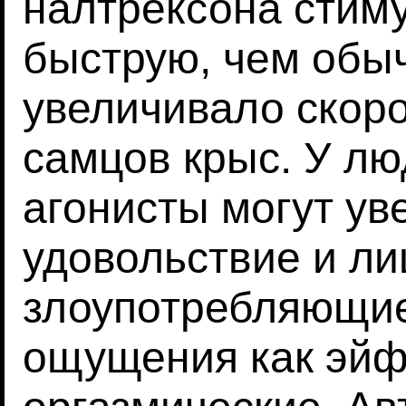
налтрексона стим
быструю, чем обыч
увеличивало скоро
самцов крыс. У л
агонисты могут ув
удовольствие и ли
злоупотребляющи
ощущения как эйф