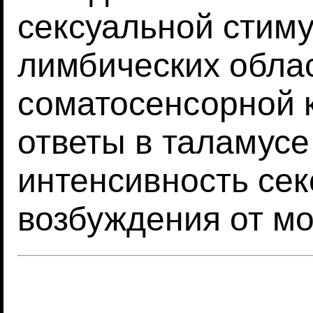
сексуальной стим
лимбических облас
соматосенсорной к
ответы в таламус
интенсивность сек
возбуждения от мо