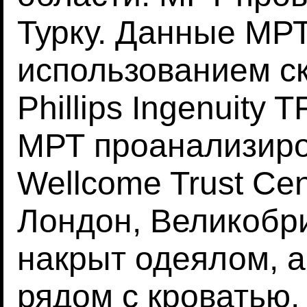
Турку. Данные МР
использованием ск
Phillips Ingenuity
МРТ проанализир
Wellcome Trust Cent
Лондон, Великобр
накрыт одеялом, а
рядом с кроватью