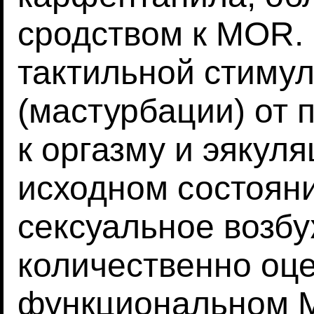
сродством к MOR. 
тактильной стиму
(мастурбации) от 
к оргазму и эякуля
исходном состоян
сексуальное возб
количественно оц
функциональном М