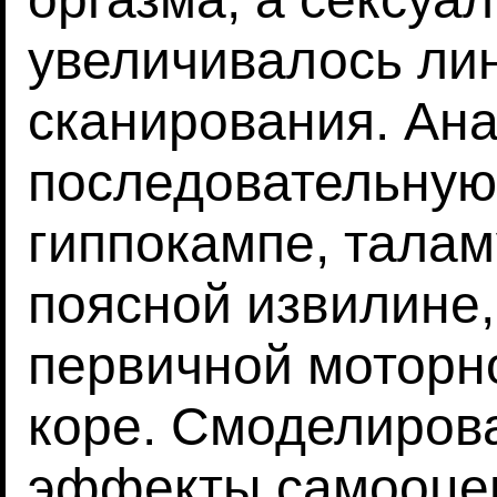
увеличивалось ли
сканирования. Ан
последовательную
гиппокампе, талам
поясной извилине,
первичной моторн
коре. Смоделиров
эффекты самооцен