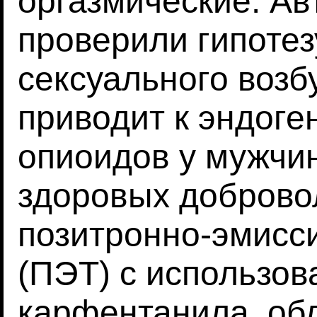
оргазмические. А
проверили гипотезу
сексуального возб
приводит к эндог
опиоидов у мужчи
здоровых доброво
позитронно-эмисс
(ПЭТ) с использо
карфентанила, об