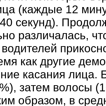
ица (каждые 12 мину
 40 секунд). Продол
но различалась, что
х водителей прикос
емя как другие дем
ние касания лица. 
%), затем волосы (1
аким образом, в сре