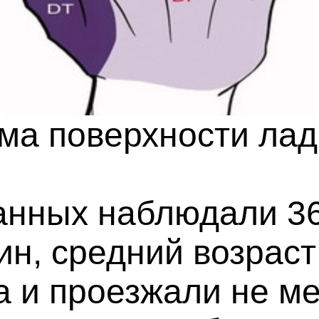
ма поверхности ла
анных наблюдали 36
, средний возраст 3
а и проезжали не м