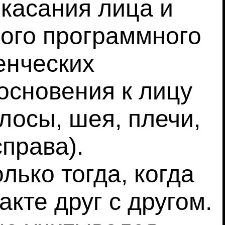
 касания лица и
ного программного
енческих
основения к лицу
лосы, шея, плечи,
справа).
ько тогда, когда
кте друг с другом.