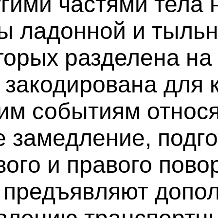
угими частями тела 
ы ладонной и тыльн
оторых разделена на
 закодирована для 
тим событиям относ
 замедление, подгот
ого и правого повор
е предъявляют допо