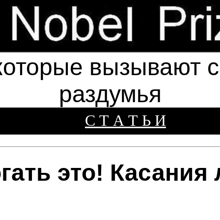
которые вызывают см
раздумья
С Т А Т Ь И
гать это! Касания