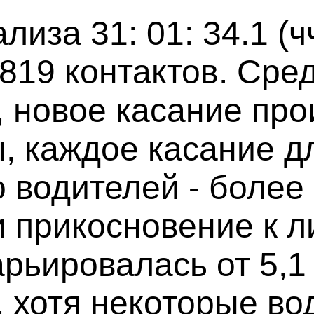
иза 31: 01: 34.1 (чч
819 контактов. Сре
с, новое касание пр
, каждое касание д
о водителей - более 
 прикосновение к л
рьировалась от 5,1 
, хотя некоторые во