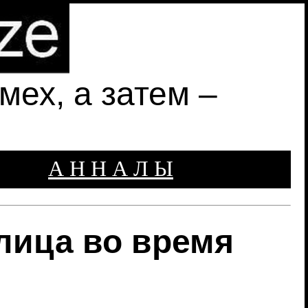
ех, а затем –
А Н Н А Л Ы
 лица во время