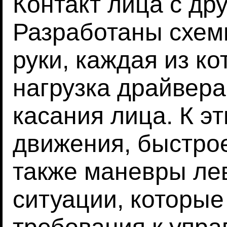
Контакт лица с др
Разработаны схем
руки, каждая из к
нагрузка драйвера
касания лица. К э
движения, быстрое
также маневры лев
ситуации, которы