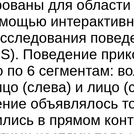
рованы для области
помощью интерактив
исследования повед
S). Поведение прик
по 6 сегментам: во
ицо (слева) и лицо (
ние объявлялось тол
ились в прямом конта