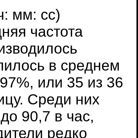
: мм: сс)
дняя частота
оизводилось
лилось в среднем
97%, или 35 из 36
ицу. Среди них
до 90,7 в час,
дители редко