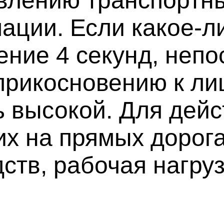
авлению транспортн
ации. Если какое-л
ение 4 секунд, неп
рикосновению к лиц
ь высокой. Для дей
х на прямых дорога
ств, рабочая нагруз