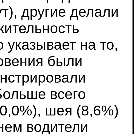
т), другие делали
жительность
 указывает на то,
новения были
онстрировали
Больше всего
0,0%), шея (8,6%)
днем водители