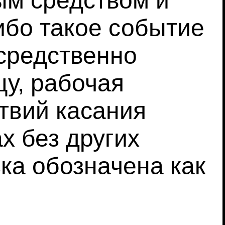
ым средством и
ибо такое событие
осредственно
у, рабочая
ствий касания
х без других
ка обозначена как