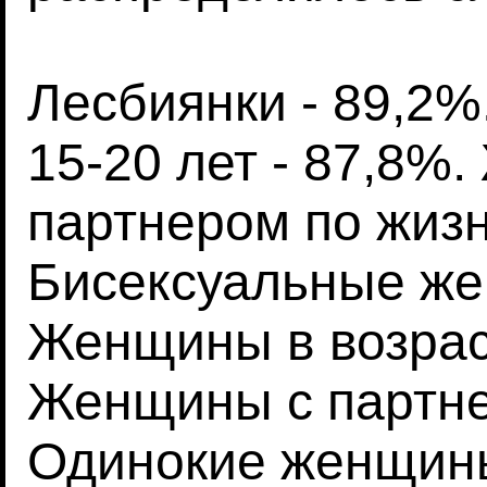
Лесбиянки - 89,2
15-20 лет - 87,8%
партнером по жизн
Бисексуальные же
Женщины в возраст
Женщины с партне
Одинокие женщины