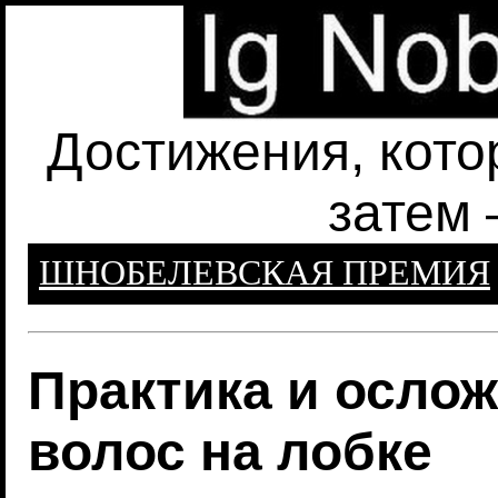
Достижения, кото
затем 
ШНОБЕЛЕВСКАЯ ПРЕМИЯ
Практика и осло
волос на лобке