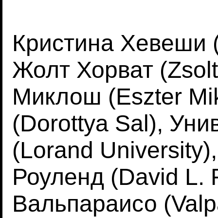
Кристина Хевеши (K
Жолт Хорват (Zsolt
Миклош (Eszter Mi
(Dorottya Sal), Ун
(Lorand University)
Роуленд (David L.
Вальпараисо (Valpa