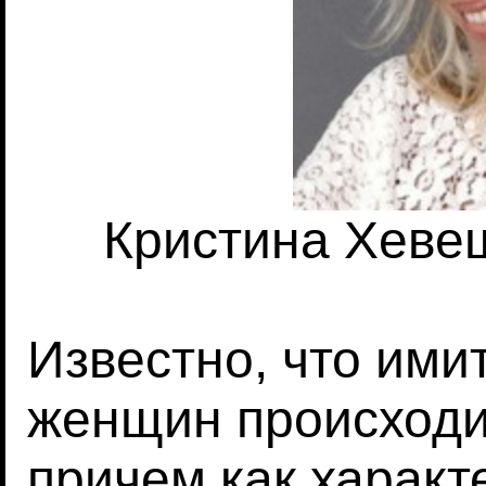
Кристина Хевеши
Известно, что ими
женщин происходи
причем как характ