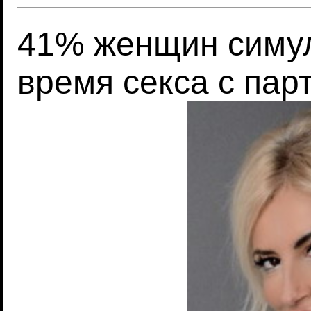
41% женщин симул
время секса с пар