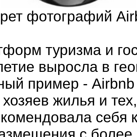
крет фотографий Air
тформ туризма и го
летие выросла в ге
ный пример - Airbn
хозяев жилья и тех,
рекомендовала себя 
азмещения с более