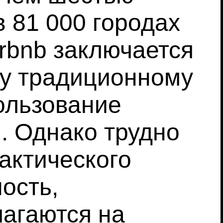
 81 000 городах
irbnb заключается
иву традиционному
ользование
. Однако трудно
актического
ость,
лагаются на