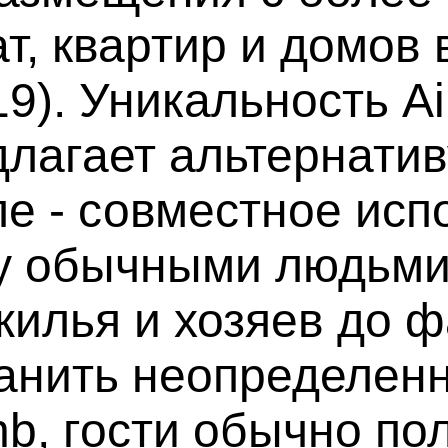
, квартир и домов в
19). Уникальность A
едлагает альтернат
е - совместное исп
у обычными людьми
жилья и хозяев до ф
анить неопределенн
b, гости обычно по