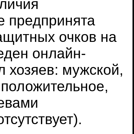
аличия
е предпринята
ащитных очков на
еден онлайн-
л хозяев: мужской,
 положительное,
яевами
тсутствует).