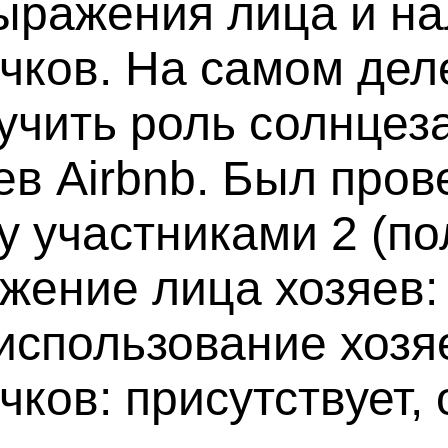
выражения лица и н
чков. На самом дел
учить роль солнцез
в Airbnb. Был пров
 участниками 2 (по
ажение лица хозяев:
(использование хоз
ов: присутствует, о