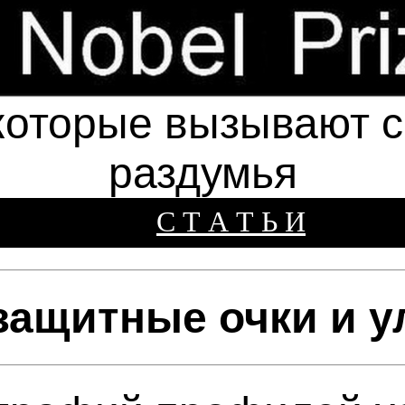
которые вызывают см
раздумья
С Т А Т Ь И
защитные очки и 