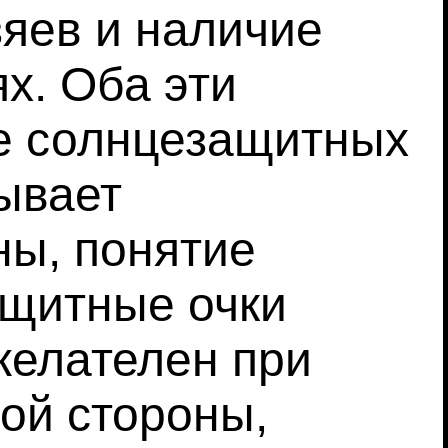
яев и наличие
х. Оба эти
е солнцезащитных
ывает
ны, понятие
ащитные очки
желателен при
гой стороны,