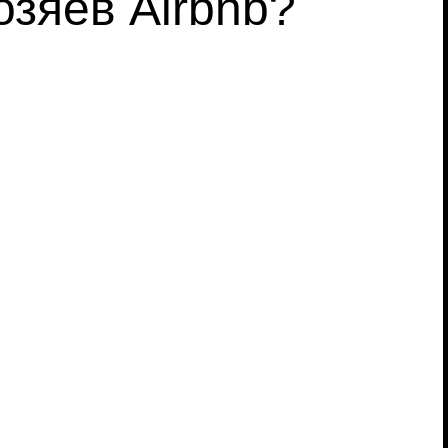
зяев Airbnb?