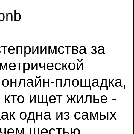
bnb
степриимства за
ометрической
b онлайн-площадка,
 кто ищет жилье -
как одна из самых
 чем шестью