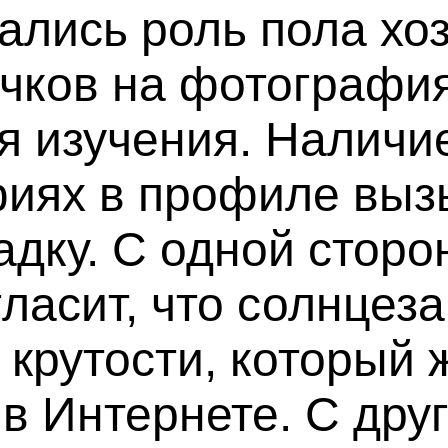
лись роль пола хоз
чков на фотография
я изучения. Наличи
фиях в профиле выз
адку. С одной сторо
ласит, что солнцез
крутости, который 
в Интернете. С дру