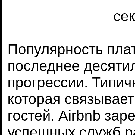
се
Популярность пла
последнее десяти
прогрессии. Типич
которая связывает 
гостей. Airbnb за
успешных служб р