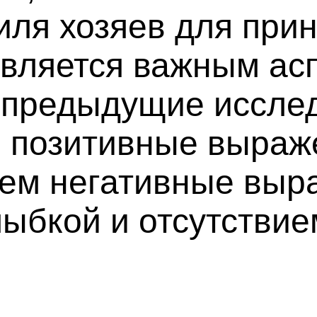
ля хозяев для прин
вляется важным асп
 предыдущие исслед
и позитивные выраж
чем негативные выр
лыбкой и отсутстви