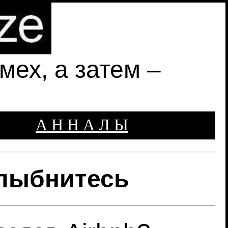
ех, а затем –
А Н Н А Л Ы
улыбнитесь