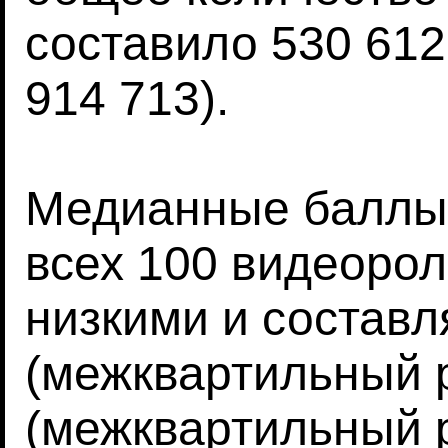
составило 530 612
914 713).
Медианные баллы
всех 100 видеоро
низкими и составл
(межквартильный р
(межквартильный р