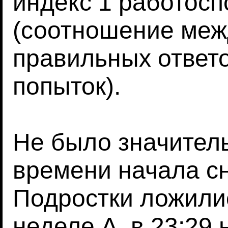
индекс 1 работос
(соотношение меж
правильных ответо
попыток).
Не было значител
времени начала с
Подростки ложилис
неделе А, в 23:29 