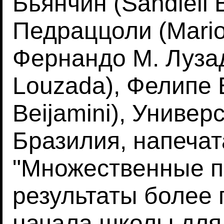
Бьянчин (Sandieli 
Педраццоли (Mario 
Фернандо М. Лузад
Louzada), Фелипе 
Beijamini), Универ
Бразилия, напечат
"Множественные 
результаты более 
начала школы для 