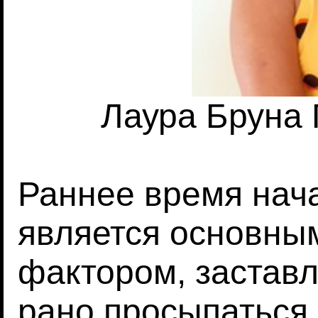
Лаура Бруна
Раннее время нач
является основны
фактором, застав
рано просыпаться