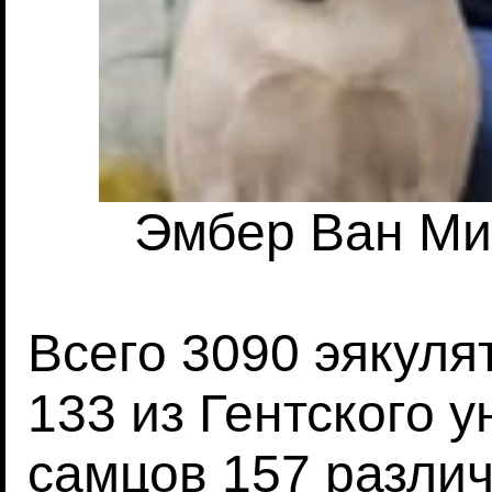
Эмбер Ван Мил
Всего 3090 эякулят
133 из Гентского у
самцов 157 разли