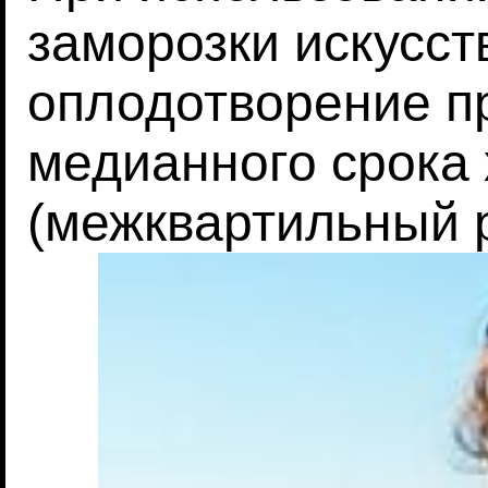
заморозки искусст
оплодотворение п
медианного срока 
(межквартильный р