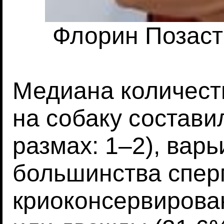
Флорин Позастю
Медиана количест
на собаку состави
размах: 1–2), варь
большинства спер
криоконсервирован