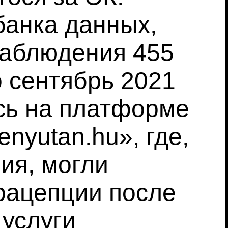
банка данных,
аблюдения 455
о сентябрь 2021
сь на платформе
nyutan.hu», где,
ия, могли
рацепции после
 услуги