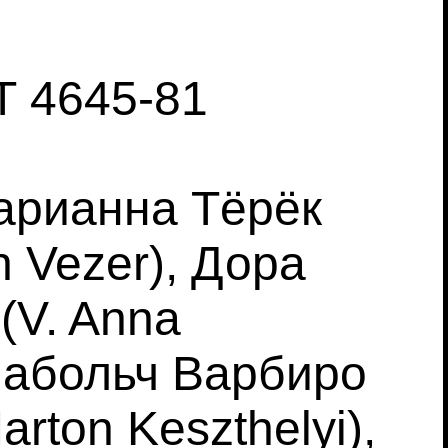
Т 4645-81
 Марианна Тёрёк
n Vezer), Дора
(V. Anna
 Сабольч Варбиро
rton Keszthelyi),