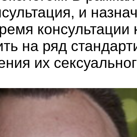
сультация, и назна
время консультации
ить на ряд стандар
ения их сексуально