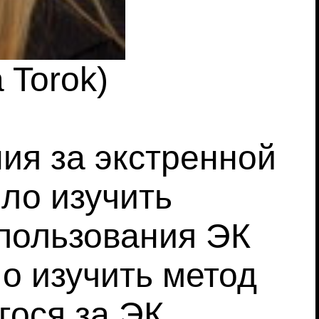
 Torok)
ия за экстренной
ло изучить
пользования ЭК
о изучить метод
ося за ЭК.