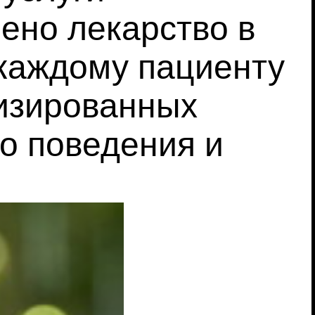
чено лекарство в
 каждому пациенту
тизированных
го поведения и