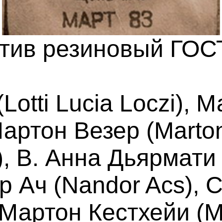
тив резиновый ГОС
Lotti Lucia Loczi),
Мартон Везер (Marto
), В. Анна Дьярмати 
р Ач (Nandor Acs),
, Мартон Кестхейи (Ma