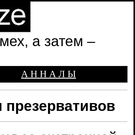
ех, а затем –
А Н Н А Л Ы
 презервативов