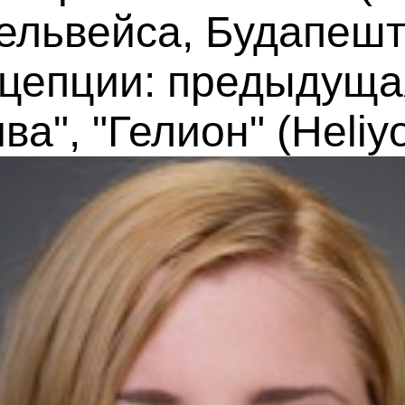
ельвейса, Будапешт
ацепции: предыдуща
а", "Гелион" (Heliyo