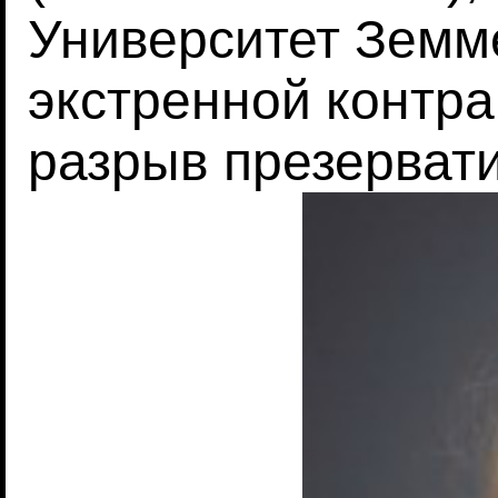
Университет Земм
экстренной контр
разрыв презерватив