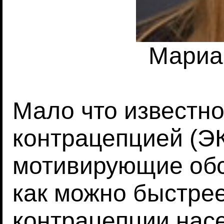
Мариан
Мало что известно
контрацепцией (ЭК
мотивирующие обс
как можно быстрее
контрацепции нас