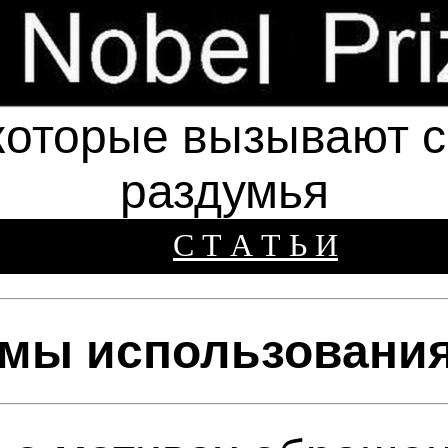
которые вызывают см
раздумья
С Т А Т Ь И
мы использования