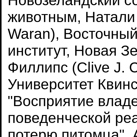
Новозеландский с
животным, Натали К
Waran), Восточный
институт, Новая З
Филлипс (Clive J. C.
Университет Квинс
"Восприятие влад
поведенческой ре
потерю питомца", A