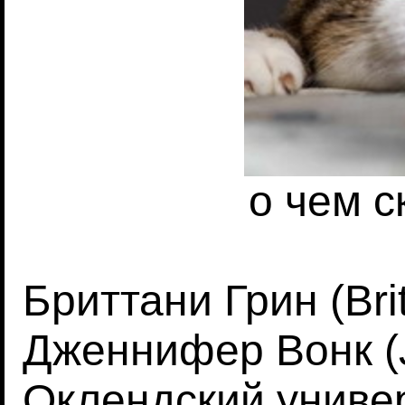
о чем с
Бриттани Грин (Bri
Дженнифер Вонк (J
Оклендский униве