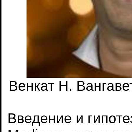
Венкат Н. Вангавет
Введение и гипотез