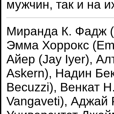
мужчин, так и на 
Миранда К. Фадж (
Эмма Хоррокс (Em
Айер (Jay Iyer), А
Askern), Надин Бе
Becuzzi), Венкат Н
Vangaveti), Аджай 