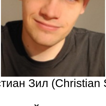
тиан Зил (Christian 