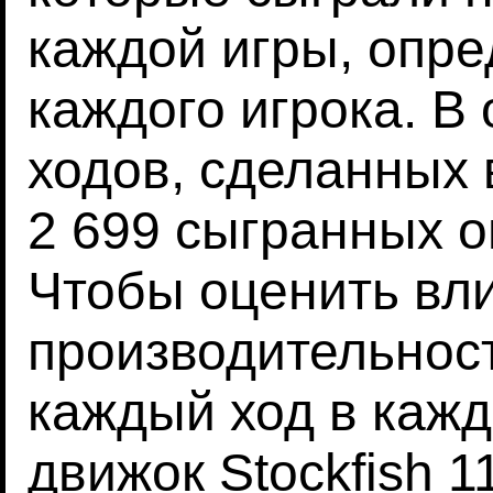
каждой игры, опре
каждого игрока. В
ходов, сделанных 
2 699 сыгранных о
Чтобы оценить вл
производительнос
каждый ход в кажд
движок Stockfish 