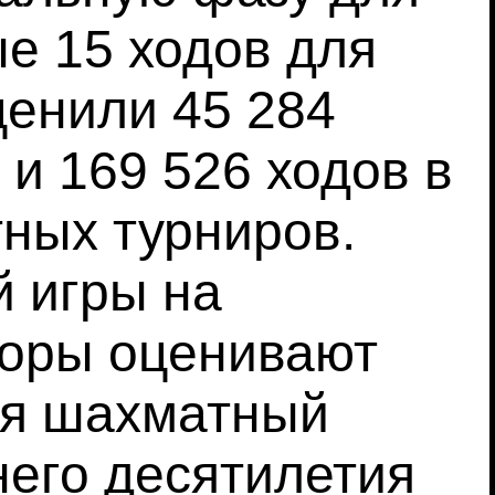
е 15 ходов для
ценили 45 284
 и 169 526 ходов в
ных турниров.
й игры на
торы оценивают
уя шахматный
него десятилетия