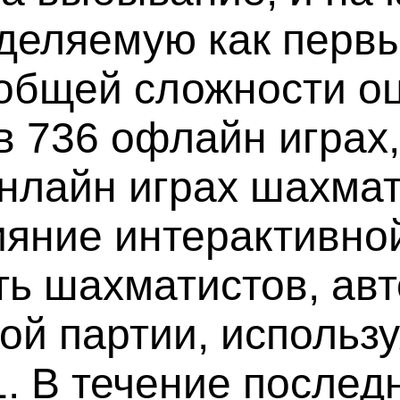
деляемую как первы
 общей сложности о
в 736 офлайн играх,
нлайн играх шахмат
ияние интерактивно
ть шахматистов, ав
ой партии, использ
11. В течение послед