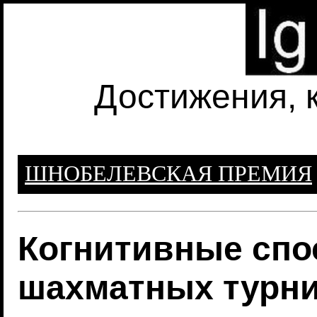
Достижения, 
ШНОБЕЛЕВСКАЯ ПРЕМИЯ
Когнитивные спо
шахматных турн