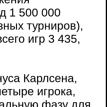
 1 500 000
зных турниров),
всего игр 3 435,
уса Карлсена,
четыре игрока,
чальную фазу для