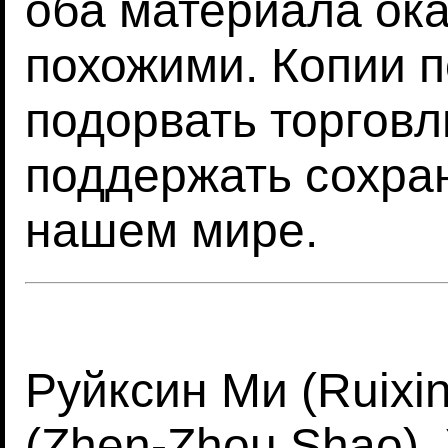
оба материала ок
похожими. Копии п
подорвать торговл
поддержать сохра
нашем мире.
Руйксин Ми (Ruixi
(Zhen-Zhou Shao),