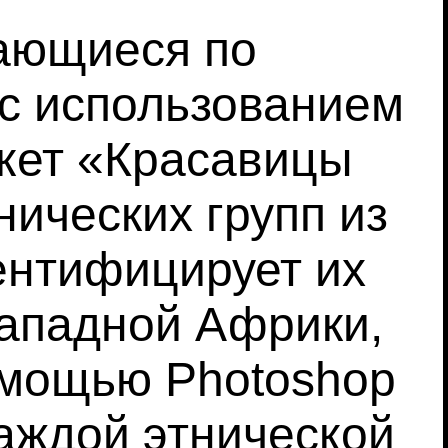
чающиеся по
 с использованием
кет «Красавицы
нических групп из
ентифицирует их
Западной Африки,
омощью Photoshop
каждой этнической