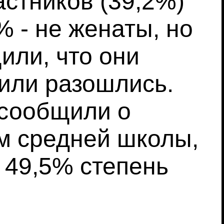
астников (39,2%)
% - не женаты, но
или, что они
 или разошлись.
 сообщили о
м средней школы,
 49,5% степень