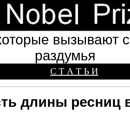
которые вызывают см
раздумья
С Т А Т Ь И
ть длины ресниц в