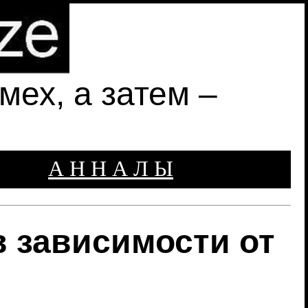
ех, а затем –
А Н Н А Л Ы
 зависимости от