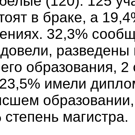
белые (120). 125 уч
оят в браке, а 19,4
ениях. 32,3% сообщ
вдовели, разведены
его образования, 2
 23,5% имели дипло
ысшем образовании,
 степень магистра.