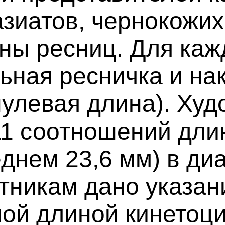
зиатов, чернокожих
ины ресниц. Для ка
ьная ресничка и на
нулевая длина). Худ
11 соотношений дли
днем 23,6 мм) в диа
тникам дано указани
ной длиной кинетоцил