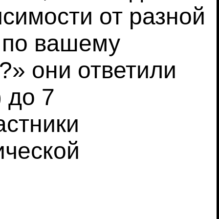
исимости от разной
 по вашему
?» они ответили
 до 7
астники
ической