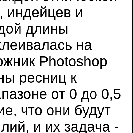
, индейцев и
ждой длины
клеивалась на
ожник Photoshop
ны ресниц к
пазоне от 0 до 0,5
е, что они будут
ий, и их задача -