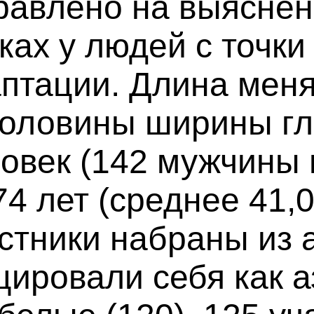
равлено на выяснен
ках у людей с точки
птации. Длина меня
 половины ширины гл
овек (142 мужчины 
 74 лет (среднее 41,
стники набраны из 
ировали себя как аз