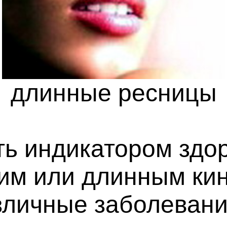
длинные ресницы
ь индикатором здор
ким или длинным ки
азличные заболеван