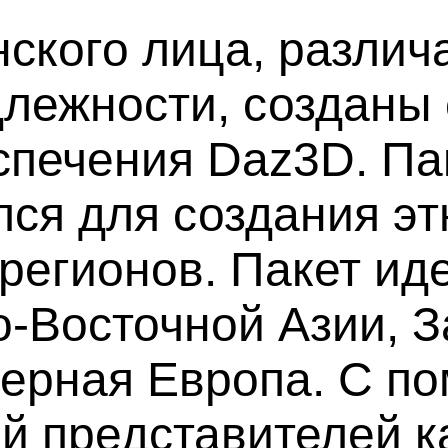
нского лица, разли
длежности, созданы
спечения Daz3D. Па
ся для создания эт
регионов. Пакет ид
о-Восточной Азии, 
ерная Европа. С п
ий представителей 