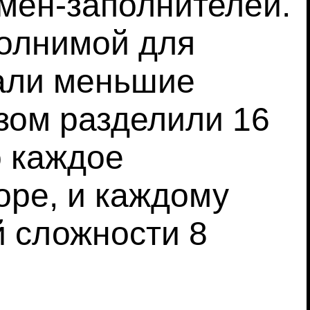
мен-заполнителей.
полнимой для
дали меньшие
зом разделили 16
о каждое
оре, и каждому
й сложности 8