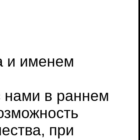
а и именем
с нами в раннем
возможность
ества, при