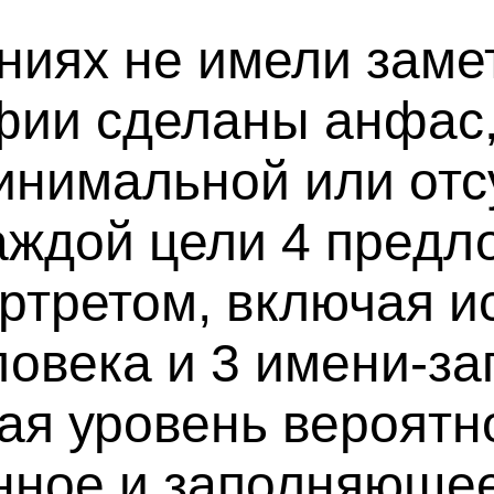
ниях не имели зам
афии сделаны анфас
инимальной или от
каждой цели 4 пред
ртретом, включая и
овека и 3 имени-за
ая уровень вероятн
нное и заполняющее