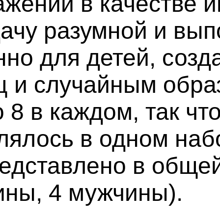
жений в качестве и
дачу разумной и вы
нно для детей, соз
ц и случайным обра
 8 в каждом, так чт
лялось в одном наб
редставлено в обще
ны, 4 мужчины).