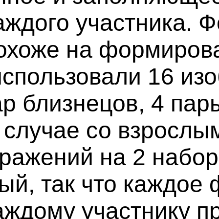
каждого участника.
похоже на формиров
использовали 16 из
ар близнецов, 4 пар
в случае со взрослы
бражений на 2 набо
й, так что каждое 
аждому участнику п