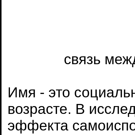
связь меж
Имя - это социаль
возрасте. В иссле
эффекта самоиспо