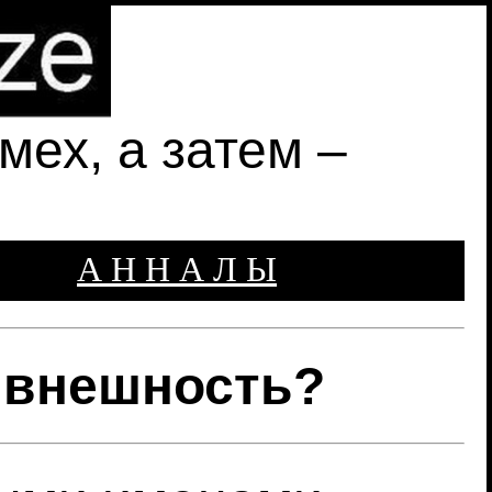
ех, а затем –
А Н Н А Л Ы
 внешность?