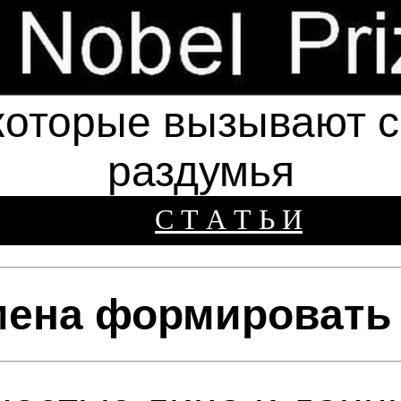
которые вызывают см
раздумья
С Т А Т Ь И
мена формировать