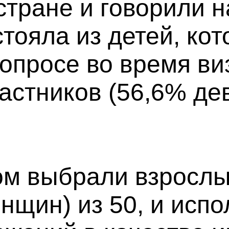
стране и говорили н
стояла из детей, ко
 опросе во время ви
астников (56,6% дев
м выбрали взрослы
нщин) из 50, и исп