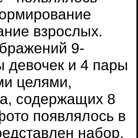
 Формирование
ание взрослых.
ображений 9-
ы девочек и 4 пары
ми целями,
ра, содержащих 8
фото появлялось в
редставлен набор,