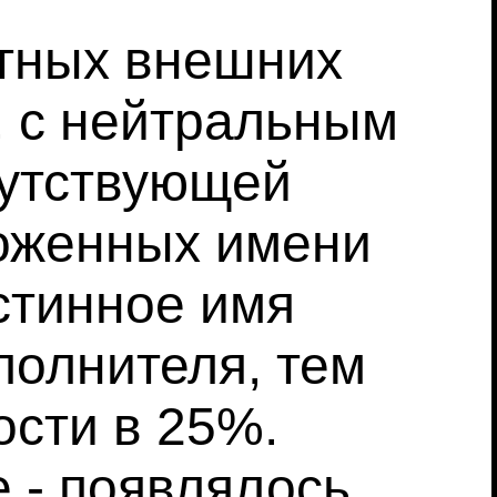
етных внешних
, с нейтральным
сутствующей
ложенных имени
стинное имя
полнителя, тем
ости в 25%.
 - появлялось