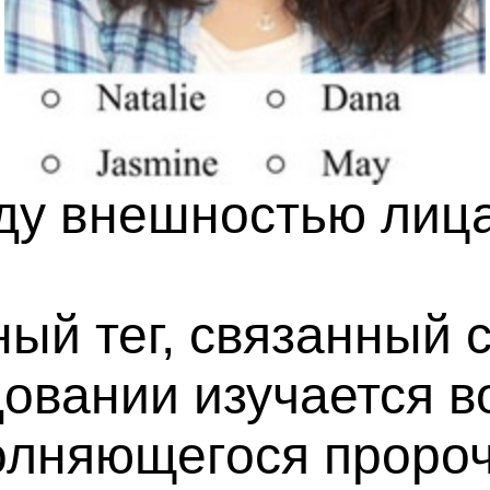
ду внешностью лиц
ный тег, связанный 
довании изучается 
лняющегося пророч